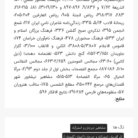
دايرةالمعارف فارسي مصاحب 2/2114؛ دويست سخنور نظمي 531؛
الذريعة 7/62 و 9/836، 896-897 و 19/130-131، 181، 215-216،
283، 317-318؛ رياض الجنة 905؛ رياض العارفين 204-205؛
ريحانة الادب 5/14، 335؛ زندگي‌نامه شاعران نامي ايران 217؛ شمع
انجمن 395؛ تذکره‌ي صبح گلشن 336؛ فرهنگ بزرگان اسلام و
ايران 533؛ فرهنگ سخنوران 478؛ فرهنگ نام‌‌آوران خراسان 174؛
قاموس الاعلام 5/3807-3808؛ الکني و الالقاب 3/100؛ گلزار
جاويدان 3/1151-1152؛ گنج دانش 523؛ لغتنمامه دهخدا (ذيل
کاتبي) 60-63؛ مجالس المومنين 2/659-663؛ مجالس النفائس
10-11، 186-187؛ مجمع الفصحاء، بخش اول از جلد دوم 2/93؛ مرآة
الخيال 65؛ مرآ‌ة الفصاحة 513-515؛ مشاهير نيشابور شهر
قلمدان‌هاي مرصع 242-250؛ مطلع الشمس 175؛ مناقب هنروران
57؛ منظومه‌هاي فارسي 284-291؛ نتايج الافکار 596.
منابع:
تگ ها:
مشاهیر جرجان و استرآباد
اثر آفرينان استرآباد و جرجان (استان گلستان)