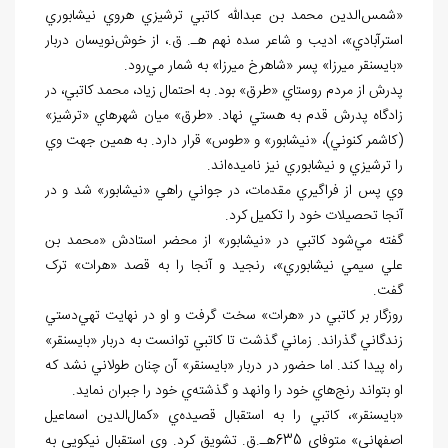
«شمس‌الدين محمد بن عبدالله کاتبي ترشيزي هروي نيشابوري
استرآبادي»، اديب و شاعر سده نهم هـ. ق.، از خوش‌نويسان دربار
«بايسنقر ميرزا» پسر «شاهرخ ميرزا» به شمار مي‌رود.
پدرش از مردم روستاي «طرق» بود. به احتمال زياد، محمد کاتبي، در
زادگاه پدرش قدم به هستي نهاد. «طرق» ميان شهرهاي «ترشيز»
(کاشمر کنوني)، «نيشابور» و «طوس» قرار دارد. به همين جهت وي
را ترشيزي و نيشابوري نيز ناميده‌اند.
وي پس از فراگيري مقدمات، در جواني راهي «نيشابور» شد و در
آنجا تحصيلات خود را تکميل کرد.
گفته مي‌شود کاتبي در «نيشابور» از محضر استادش «محمد بن
علي سيمي نيشابوري»، رنجيد و آنجا را به قصد «هرات» ترک
گفت.
روزگار بر کاتبي در «هرات» سخت گرفت و او در نهايت تهي‌دستي
زندگاني گذراند. زماني گذشت تا کاتبي توانست به دربار «بايسنقر»
راه پيدا کند. اما حضور در دربار «بايسنقر» آن چنان طولاني نشد که
او بتواند رنج‌هاي خود را وانهد و گذشته‌ي خود را جبران نمايد.
«بايسنقر»، کاتبي را به استقبال قصيده‌ي «کمال‌الدين اسماعيل
اصفهاني» متوفاي 635هـ.ق. تشويق کرد. وي استقبال نيکويي به