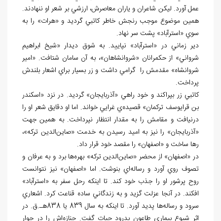
عمل آورد. ليکن شاعران و ياران معاصرش، ارزشي بر شعر او ننهادند.
همين موضوع موجب رنجش خاطر کاتبي گرديد و «هرات» را به
سوي «استرآباد» پشت سر نهاد.
دير زماني در «استرآباد» نپاييد. به شوق ديدار «شيخ ابراهيم
شرواني» از حکمرانان «شروانشاهان»، به آن سامان شتافت. «امير
شروانشاه» مقدمش را گرامي داشت و زر بسيار براي اشعار بلندش
پرداخت.
کاتبي زر بپراکند و خود راهي «آذربايجان» گرديد. در نزد «اسکندر
بن قرايوسف ترکمان» قصيده‌ي غرايي خواند. اما او دقايق شعر او را
درنيافت و مقامش را به مقدار انتظار نپرداخت. به همين جهت
«آذربايجان» را نيز به اميد رسيدن به خدمت «صاين‌الدين ترکه»،
رها ساخت و «اصفهان» را مقصد خود قرار داد.
در «اصفهان» از محضر «صاين‌الدين ترکه» بهره‌ها برد و به عرفان و
تصوف روي آورد و رساله‌اي بنوشت. اما «اصفهان» نيز نتوانست
روح پرشور او را جذب خود کند. تا اينکه رحل سفر به «استرآباد»
افکند. در آنجا عزلت گزيد و به زندگاني ساده قناعت کرد. اشعاري
سرود و رساله‌ها پديد آورد. تا اينکه به سال 839 يا 838هـ.ق. در
اثر شيوع بيماري طاعون بدرود حيات گفت. جنازه‌اش را در جوار