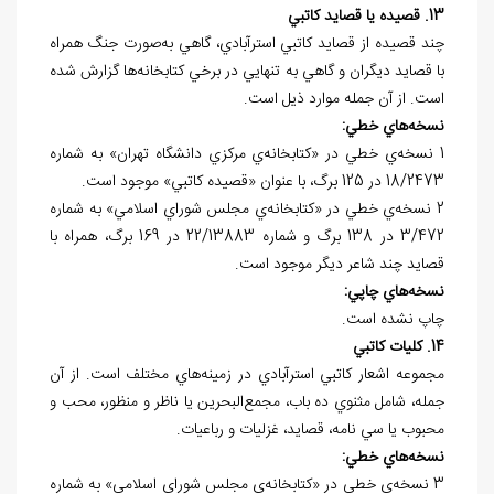
13. قصيده يا قصايد کاتبي
چند قصيده از قصايد کاتبي استرآبادي، گاهي به‌صورت جنگ همراه
با قصايد ديگران و گاهي به تنهايي در برخي کتابخانه‌ها گزارش شده
است. از آن جمله موارد ذيل است.
نسخه
هاي خطي:
1 نسخه‌ي خطي در «کتابخانه‌ي مرکزي دانشگاه تهران» به شماره
18/2473 در 125 برگ، با عنوان «قصيده کاتبي» موجود است.
2 نسخه‌ي خطي در «کتابخانه‌ي مجلس شوراي اسلامي» به شماره
3/472 در 138 برگ و شماره 22/13883 در 169 برگ، همراه با
قصايد چند شاعر ديگر موجود است.
نسخه
هاي چاپي:
چاپ نشده است.
14. کليات کاتبي
مجموعه اشعار کاتبي استرآبادي در زمينه‌هاي مختلف است. از آن
جمله، شامل مثنوي ده باب، مجمع‌البحرين يا ناظر و منظور، محب و
محبوب يا سي نامه، قصايد، غزليات و رباعيات.
نسخه
هاي خطي:
3 نسخه‌ي خطي در «کتابخانه‌ي مجلس شوراي اسلامي» به شماره