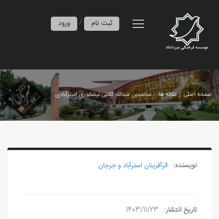
/
ثبت نام
ورود
صفحه اصلی
مقاله ها
محمدبن عبدالله کاتبی نیشابوری استرآبادی
نویسنده:
اثرآفرينان استرآباد و جرجان
تاریخ انتشار:
1403/11/23