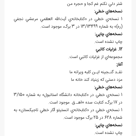
شتر دلي نکنم غم کجا و حجره من
نسخه
هاي خطي:
1 نسخه‌ي خطي در «کتابخانه‌ي آيت‌الله العظمي مرعشي نجفي
(ره)» به شماره 13/13499 در 3 برگ، موجود است.
نسخه
هاي چاپي:
چاپ نشده است.
12. غزليات کاتبي
مجموعه‌اي از غزليات کاتبي است.
آغاز:
نقـد گنـجينه ايـن کلبه ويرانه‌ ما
مزد دستي که زبنياد کند خانه ما
نسخه
هاي خطي:
1 نسخه‌ي خطي در «کتابخانه دانشگاه استانبول» به شماره 3/150
در 17 برگ، کتابت سده 10هـ.ق. موجود است.
1 نسخه‌ي خطي در «کتابخانه‌ي انستيتو آثار خطي تاجيکستان» به
شماره 628 در 25 برگ موجود است.
نسخه
هاي چاپي:
چاپ نشده است.