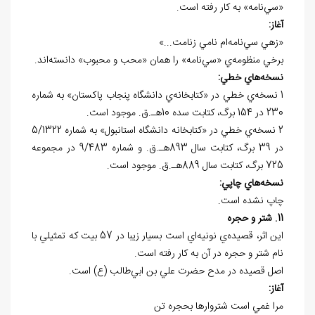
«سي‌نامه» به کار رفته است.
آغاز:
«زهي سي‌نامه‌ام نامي زنامت...»
برخي منظومه‌ي «سي‌نامه» را همان «محب و محبوب» دانسته‌اند.
نسخه
هاي خطي:
1 نسخه‌ي خطي در «کتابخانه‌ي دانشگاه پنجاب پاکستان» به شماره
230 در 154 برگ، کتابت سده 10هـ.ق. موجود است.
2 نسخه‌ي خطي در «کتابخانه دانشگاه استانبول» به شماره 5/1322
در 39 برگ، کتابت سال 893هـ.ق. و شماره 9/483 در مجموعه
725 برگ، کتابت سال 889هـ.ق. موجود است.
نسخه
هاي چاپي:
چاپ نشده است.
11. شتر و حجره
اين اثر، قصيده‌ي نونيه‌اي است بسيار زيبا در 57 بيت که تمثيلي با
نام شتر و حجره در آن به کار رفته است.
اصل قصيده در مدح حضرت علي بن ابي‌طالب (ع) است.
آغاز:
مرا غمي است شتروارها بحجره تن