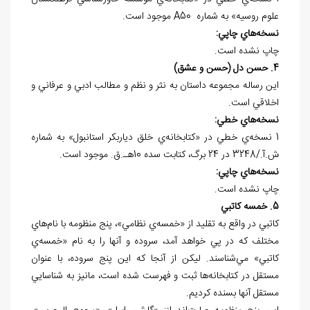
علوم روسيه» به شماره 50
A
موجود است.
نسخه
هاي چاپي:
چاپ نشده است.
4. حسن دل (حسن و عشق)
اين رساله مجموعه داستان به نثر و نظم و مطالب ادبي و عرفاني و
اخلاقي است.
نسخه
هاي خطي:
1 نسخه‌ي خطي در «کتابخانه‌ي خلق دياربکر استانبول» به شماره
ش.آ./3248 در 24 برگ، کتابت سده 10هـ.ق. موجود است.
نسخه
هاي چاپي:
چاپ نشده است.
5. خمسه کاتبي
کاتبي در واقع به تقليد از «خمسه‌ي نظامي»، پنج منظومه با نام‌هاي
مختلف که در پي خواهد آمد، سروده و آنها را به نام «خمسه‌ي
کاتبي» مي‌شناسند. ليکن از آنجا که اين پنج سروده، با عنوان
مستقل در کتابخانه‌ها ثبت و فهرست شده است، مانيز به شناسايي
مستقل آنها بسنده کرديم.