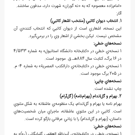
«امام‌زاده معصوم» که به «نه گوران» شهرت دارد، مدفون ساختند.
آثار:
1. انتخاب ديوان کاتبي (منتخب اشعار کاتبي)
اين نسخه، اشعاري است از ديوان کاتبي که انتخاب کننده‌ي آن
مشخص نيست. ليکن بخشي از اشعار وي را در برمي‌گيرد.
نسخه
هاي خطي:
1 نسخه‌ي خطي در «کتابخانه دانشگاه استانبول» به شماره 4/533
در 16 برگ، کتابت سال 884هـ.ق. موجود است.
1 نسخه‌ي خطي در «کتابخانه‌ي دارالکتب المصرية» به شماره 4- م.
در 205 برگ موجود است.
نسخه
هاي چاپي:
چاپ نشده است.
2. بهرام و گل‌اندام (بهرام‌نامه) (گل‌آرام)
بهرام نامه يا بهرام و گل‌اندام، يک منظومه‌ي عاشقانه به شکل مثنوي
است. کاتبي در اين مثنوي عاشقانه، ماجراي ميان شخصيت‌هاي
داستان، (بهرام و گل‌اندام) را با زباني عرفاني بازگو کرده است.
نسخه
هاي خطي:
1 نسخه‌ي خطي در «کتابخانه‌ي آيت‌الله العظمي گلپايگاني (ره)» به