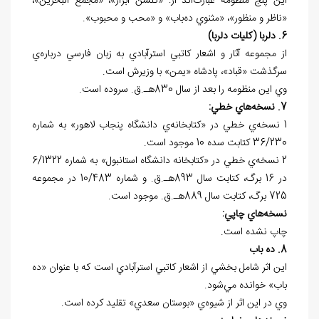
اين پنج منظومه عبارت‌اند از: «گلشن ابرار»، «مجمع البحرين»،
«ناظر و منظور»، «مثنوي ده‌باب» و «محب و محبوب».
6. دلربا (کليات دلربا)
از مجموعه آثار و اشعار کاتبي استرآبادي به زبان فارسي درباره‌ي
سرگذشت «قباد»، پادشاه «يمن» با وزيرش است.
وي اين منظومه را بعد از سال 830هـ.ق. سروده است.
7. نسخه
هاي خطي:
1 نسخه‌ي خطي در «کتابخانه‌ي دانشگاه پنجاب لاهور» به شماره
36/230 کتابت سده 10 موجود است.
2 نسخه‌ي خطي در «کتابخانه دانشگاه استانبول» به شماره 6/1322
در 16 برگ، کتابت سال 893هـ.ق. و شماره 10/483 در مجموعه
725 برگ، کتابت سال 889هـ.ق. موجود است.
نسخه
هاي چاپي:
چاپ نشده است.
8. ده باب
اين اثر شامل بخشي از اشعار کاتبي استرآبادي است که با عنوان «ده
باب» خوانده مي‌شود.
وي در اين اثر از شيوه‌ي «بوستان سعدي» تقليد کرده است.