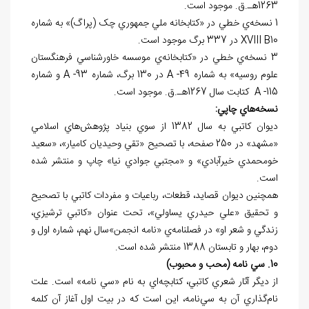
1263هـ.ق. موجود است.
1 نسخه‌ي خطي در «کتابخانه ملي جمهوري چک (پراگ)» به شماره
10
B
XVIII
در 337 برگ موجود است.
3 نسخه‌ي خطي در «کتابخانه‌ي موسسه خاورشناسي فرهنگستان
علوم روسيه» به شماره 49-
A
در 130 برگ، شماره 93-
A
و شماره
115-
A
کتابت سال 1267هـ.ق. موجود است.
نسخه
هاي چاپي:
ديوان کاتبي به سال 1382 از سوي بنياد پژوهش‌هاي اسلامي
«مشهد» در 250 صفحه، با تصحيح «تقي وحيديان کاميار»، «سعيد
خومحمدي خيرآبادي» و «مجتبي جوادي نيا» چاپ و منتشر شده
است.
همچنين ديوان قصايد، قطعات، رباعيات و مفردات کاتبي با تصحيح
و تحقيق «علي حيدري يساولي»، تحت عنوان «کاتبي ترشيزي،
زندگي و شعر او» در فصلنامه‌ي «نامه انجمن»سال نهم، شماره اول و
دوم، بهار و تابستان 1388 منتشر شده است.
10. سي نامه (محب و محبوب)
از ديگر آثار شعري کاتبي، کتابچه‌اي به نام «سي نامه» است. علت
نام‌گذاري آن به سي‌نامه، اين است که در بيت اول آغاز آن کلمه