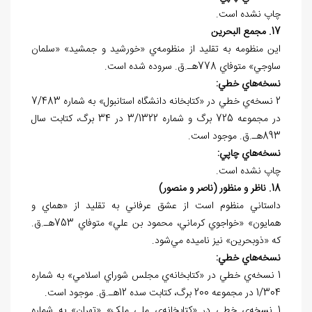
چاپ نشده است.
17. مجمع البحرين
اين منظومه به تقليد از منظومه‌ي «خورشيد و جمشيد» «سلمان
ساوجي» متوفاي 778هـ.ق. سروده شده است.
نسخه
هاي خطي:
2 نسخه‌ي خطي در «کتابخانه دانشگاه استانبول» به شماره 7/483
در مجموعه‌ 725 برگ و شماره 3/1322 در 34 برگ، کتابت سال
893هـ.ق. موجود است.
نسخه
هاي چاپي:
چاپ نشده است.
18. ناظر و منظور (ناصر و منصور)
داستاني منظوم است از عشق عرفاني به تقليد از «هماي و
همايون» «خواجوي کرماني، محمود بن علي» متوفاي 753هـ.ق.
که «ذوبحرين» نيز ناميده مي‌شود.
نسخه
هاي خطي:
1 نسخه‌ي خطي در «کتابخانه‌ي مجلس شوراي اسلامي» به شماره
1/304 در مجموعه 200 برگ، کتابت سده 12هـ.ق. موجود است.
1 نسخه‌ي خطي در «کتابخانه‌ي ملي ملک» «تهران» به شماره