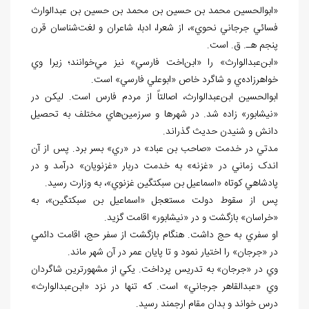
«ابوالحسين محمد بن حسين بن محمد بن حسين بن عبدالوارث
فسائي جرجاني نحوي»، از شعرا، ادبا، شاعران و لغت‌شناسان قرن
پنجم هـ. ق. است.
«ابن‌عبدالوارث» را «ابن‌اخت فارسي» نيز مي‌خوانند؛ زيرا وي
خواهرزاده‌ي و شاگرد خاص «ابوعلي فارسي» است.
ابوالحسين ابن‌عبدالوارث، اصالتاً از مردم فارس است. ليکن در
«نيشابور» زاده شد. در شهرها و سرزمين‌هاي مختلف به تحصيل
دانش و شنيدن حديث گذراند.
مدتي در خدمت «صاحب بن عباد» در «ري» بسر برد. پس از آن
اندک زماني در «غزنه» به خدمت دربار «غزنويان» درآمد و در
پادشاهي کوتاه «اسماعيل بن سبکتگين غزنوي»، به وزارت رسيد.
پس از سقوط دولت مستعجل «اسماعيل بن سبکتگين»، به
«خراسان» بازگشت و در «نيشابور» اقامت گزيد.
او سفري به حج داشت. هنگام بازگشت از سفر حج، اقامت دائمي
در «جرجان» را اختيار نمود و تا پايان عمر در آن شهر ماند.
وي در «جرجان» به تدريس پرداخت. يکي از مشهورترين شاگردان
وي «عبدالقاهر جرجاني» است. که تنها در نزد «ابن‌عبدالوارث»
درس خواند و بدان مقام ارجمند رسيد.