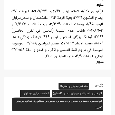
منابع:
اثرآفرينان 1/127؛ الاعلام زرکلي 6/99 و 9/330؛ انباه الرواة 3/116؛
ايضاح المکنون 2/421؛ بغية الوعاة 1/94؛ دانشمندان و سخن‌سرايان
فارس 1/95؛ روضات الجنات 3/339؛ ريحانة الادب 7/376 و
8/103-104؛ طبقات اعلام الشيعة (النابس في القرن الخامس)
2/164؛ فرهنگ بزرگان اسلام و ايران 496؛ فرهنگ زندگي‌نامه‌ها
1/569؛ معجم الادباء 6/2523؛ معجم المولفين 3/258؛ الموسوعة
الميسرة في تراجم ائمة التفسير و الاقراء و النحو و اللغة 3/2058؛
الوافي بالوفيات 3/9؛ هدية العارفين 2/64.
منابع:
تگ ها:
مشاهیر جرجان و استرآباد
اثر آفرينان استرآباد و جرجان (استان گلستان)
ابوالحسين ابن‌ عبدالوارث
ابوالحسين محمد بن حسين بن محمد بن حسين بن عبدالوارث فسائی جرجانی
نحوی