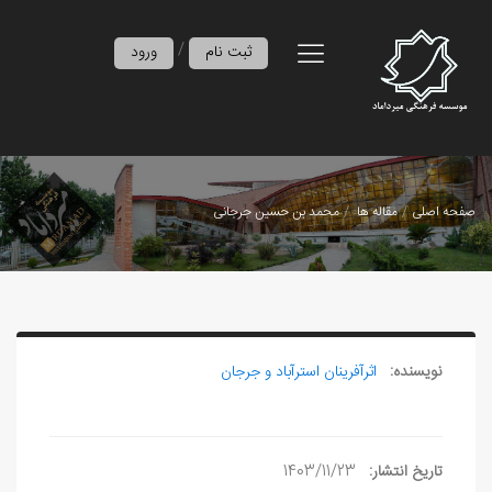
/
ثبت نام
ورود
صفحه اصلی
مقاله ها
محمد بن حسین جرجانی
نویسنده:
اثرآفرينان استرآباد و جرجان
تاریخ انتشار:
1403/11/23