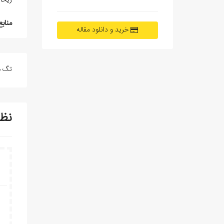
ريحانة الادبي 441
منابع
خرید و دانلود مقاله
تگ ه
نظ