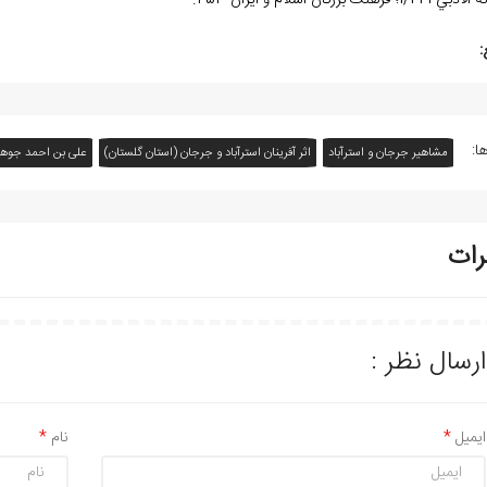
1/؛ فرهنگ بزرگان اسلام و ايران 453.
:
ا:
مشاهیر جرجان و استرآباد
اثر آفرينان استرآباد و جرجان (استان گلستان)
علی بن احمد جوه
رات
ارسال نظر :
ایمیل
نام