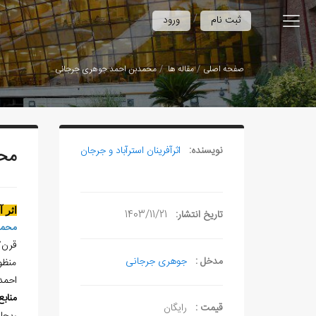
/
ثبت نام
ورود
صفحه اصلی
مقاله ها
محمدبن احمد جوهری جرجانی
نویسنده:
اثرآفرينان استرآباد و جرجان
مح
اثر 
تاریخ انتشار:
1403/11/21
محمد
قرن؟
مدخل :
جوهری جرجانی
منظو
احمد
منابع
قیمت :
رایگان