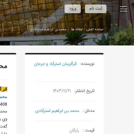
/
ثبت نام
ورود
صفحه اصلی
مقاله ها
محمدبن ابراهیم استرآبادی
نویسنده:
اثرآفرينان استرآباد و جرجان
محم
اثر 
تاریخ انتشار:
1403/11/21
محمد
-408
مدخل :
محمد بن ابراهیم استرآبادی
محدث
وي را
گفت، 
قیمت :
رایگان