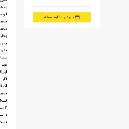
دليل
به ه
ابوع
خرید و دانلود مقاله
محمد
محمد
بخار
تدري
بسيا
عبدا
ابن‌
آثار:
الاما
مجمو
نسخ
2 نسخه‌ي خطي در «کتابخانه‌ي دارالکتب الظاهريه» «دمشق» به شماره 3/3810 در 93 برگ، کتابت سال 605هـ.ق. و شماره 2/1566 موجود است.
1 نسخه‌ي خطي عکسي نيز در «کتابخانه‌ي احمد سعيد خازندار»، به شماره 3/709م. ک. موجود است.
نسخ