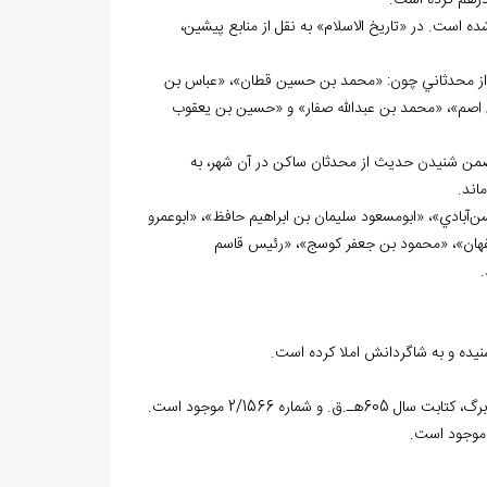
درهم کرده است.
 است. در «تاريخ الاسلام» به نقل از منابع پيشين،
ا از محدثاني چون: «محمد بن حسين قطان»، «عباس بن
اصم»، «محمد بن عبدالله صفار» و «حسين بن يعقوب
ر آنجا ضمن شنيدن حديث از محدثان ساکن در آن شهر، به
اند.
‌آبادي»، «ابومسعود سليمان بن ابراهيم حافظ»، «ابوعمرو
اصفهان»، «محمود بن جعفر کوسج»، «رئيس قاسم
.
نيده و به شاگردانش املا کرده است.