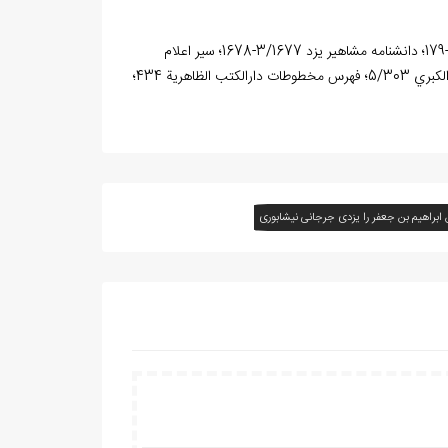
الانساب 599؛ تاريخ التراث العربي 1/371، 459؛ تاريخ الاسلام (حوادث سنة 401-420) 178-179؛ دانشنامه مشاهير يزد 3/1677-1678؛ سير اعلام
النبلاء 17/286-287؛ شذرات الذهب 3/51؛ العبر في خبر من غبر 3/99؛ طبقات الشافعية الکبري 5/303؛ فهرس مخطوطات دارالکتب الظاهرية 434؛
 ابراهيم بن جعفر را يزدی جرجانی نيشابوری