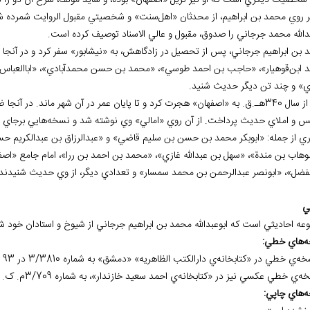
 شخصيت ديگري است که او نيز نزيل «اصفهان» بوده، و شايد مولف، شرح آن دو را 
ر روي محمد بن ابراهيم، از محدثان «اهل‌سنت» و شخصيتي مقبول الروايت شمرده شده
بدالله محمد جرجاني را صدوق، مقبول و عالي الاسناد توصيف کرده است.
 بن ابراهيم جرجاني، پس از تحصيل در زادگاهش، به «نيشابور» سفر کرد و در آنج
 ابن‌قوهيار»، «حاجب بن احمد طوسي»، «محمد بن حسن محمدآبادي»، «اباالعباس 
ي» و چند تن ديگر حديث شنيد.
پس از سال 340هـ.ق. به «اصفهان» هجرت کرد و تا پايان عمر در آن شهر ماند. د
س و املاي حديث پرداخت. از آن روي «امالي» وي نوشته شد و نسخه‌هايي برجاي م
ري از جمله: «ابوبکر محمد بن حسن بن سليم قاضي» و «عبدالرزاق بن عبدالکريم حسن
لوهاب بن مندة»، «سهل بن عبدالله غازي»، «محمد بن احمد بن ررا»، امام جامع «
الفضل»، «ابونصر عبدالرحمن بن محمد سمسار» و تعدادي ديگر، از وي حديث شنيدند
لي
عه احاديثي است که ابوعبدالله محمد بن ابراهيم جرجاني از شيوخ و استادان خود ش
ه
هاي خطي:
ه
هاي چاپي: