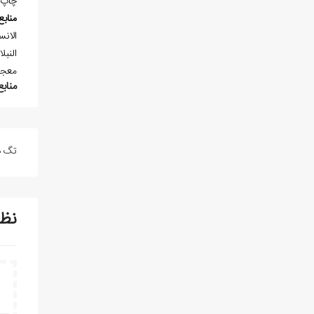
چاپ 
منابع
معجم المولفين 
منابع
تگ ه
نظ