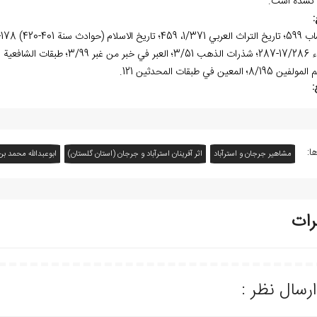
نشده است.
:
8/195؛ المعين في طبقات المحدثين 121.
:
ا:
مشاهیر جرجان و استرآباد
اثر آفرينان استرآباد و جرجان (استان گلستان)
ابوعبدالله محمد بن
رات
ارسال نظر :