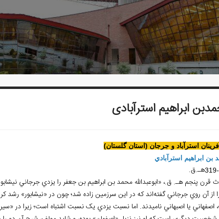
دبن ابراهیم استرآبادی
آفرينان استرآباد و جرجان (استان گلستان)
 بن ابراهيم استرآبادي
هـ.ق.
319
 قرن پنجم هـ. ق.، «ابوعبدالله محمد بن ابراهيم بن جعفر را يزدي جرجاني نيشابوري
 از آن روي جرجاني گفته‌اند که در اين سرزمين زاده شد؛ چون در «نيشابور» رشد کرد
اصفهاني يا اصبهاني ناميدند. اما نسبت يزدي يک نسبت اشتباه است؛ زيرا در «سير اع