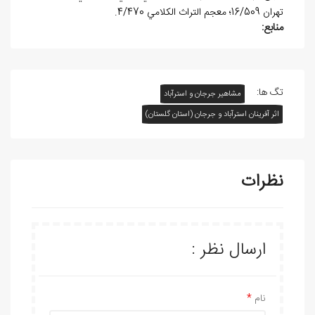
تهران 16/509؛ معجم التراث الکلامي 4/470.
منابع:
تگ ها:
مشاهیر جرجان و استرآباد
اثر آفرينان استرآباد و جرجان (استان گلستان)
نظرات
ارسال نظر :
نام