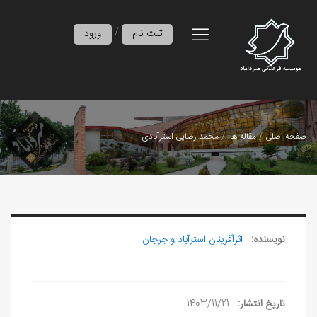
/
ثبت نام
ورود
صفحه اصلی
مقاله ها
محمد رضایی استرآبادی
نویسنده:
اثرآفرينان استرآباد و جرجان
تاریخ انتشار:
1403/11/21