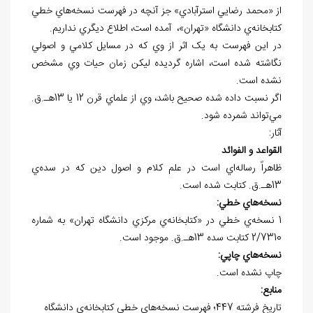
از «محمد رضايي استرآبادي» جز آنچه در فهرست نسخه‌هاي خطي
کتابخانه‌ي دانشگاه «تهران»، آمده است، اطلاع ديگري نداريم.
در اين فهرست به يک اثر از وي که در مسايل کلامي و اصولي
نگاشته شده است، اشاره گرديده ليکن زمان حيات وي مشخص
نشده است.
اگر نسبت داده شده صحيح باشد، وي از علماي قرن 12 يا 13هـ.ق.
مي‌تواند شمرده شود.
آثار:
القواعد و الفوائد
ظاهراً رساله‌اي است در علم کلام و اصول دين که در سده‌ي
13هـ.ق. کتابت شده است.
نسخه
هاي خطي:
1 نسخه‌ي خطي در «کتابخانه‌ي مرکزي دانشگاه تهران» به شماره
2/7310 کتابت سده 13هـ.ق. موجود است.
نسخه
هاي چاپي:
چاپ نشده است.
منابع:
تاريخ فرشته 447؛ فهرست نسخه‌هاي خطي کتابخانه‌ي دانشگاه