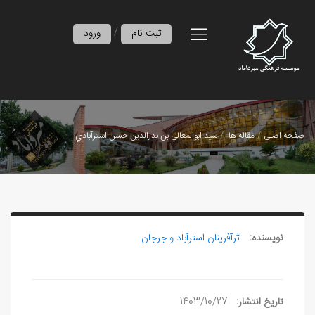
/
ثبت نام
ورود
صفحه اصلی
مقاله ها
سيد ابوالمعالي بن بدرالدين حسن استرآبادي
نویسنده:
اثرآفرينان استرآباد و جرجان
تاریخ انتشار:
1403/10/27