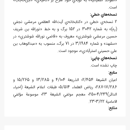
«الفوائد الضيائية» به نوبه‌ي خود شرح بر «کافيه‌ي» «ابن‌حاجب»
است.
نسخه
هاي خطي:
2 نسخه‌ي خطي در «کتابخانه‌ي آيت‌الله العظمي مرعشي نجفي
(ره)» به شماره 3042 در 152 برگ و به خط «نورالله بن شريف
حسين مرعشي شوشتري» معروف به «قاضي نورالله شوشتري» در
«مشهد» و شماره 3/1984 در 71 برگ، منسوب به «عبدالوهاب بن
علي حسيني استرآبادي»، موجود است.
نسخه
هاي چاپي:
چاپ نشده است.
منابع:
اعيان الشيعة 2/454؛ الذريعة 4/104 و 13/285 و 15/265 و
17/286-287؛ رياض العلماء 5/514؛ طبقات اعلام الشيعة (احياء
الداثر)4/249-250؛ معجم مولفي الشيعة 23؛ موسوعة مؤلفي
الامامية 3/22-23.
منابع: