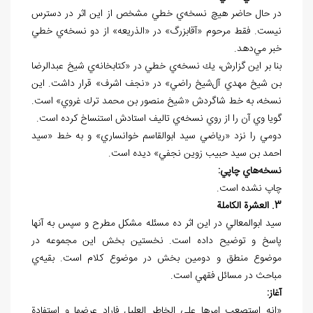
در حال حاضر هيچ نسخه‌ي خطي مشخص از اين اثر در دسترس
نيست. فقط مرحوم «آقابزرگ» در «الذريعه» از دو نسخه‌ي خطي
خبر مي
دهد.
بنا بر اين گزارش، يك نسخه‌ي خطي در «کتابخانه‌ي شيخ عبدالرضا
بن شيخ مهدي آل
شيخ راضي» در «نجف اشرف» قرار داشت. اين
نسخه‌، به خط شاگردش «شيخ منصور بن محمد ترك غروي» است.
گويا وي آن را از روي نسخه‌ي تاليف استادش استنساخ كرده است.
دومي را نزد «رياضي سيد ابوالقاسم خوانساري» و به خط «سيد
احمد بن سيد حبيب زوين نجفي» ديده است.
نسخه
هاي چاپي:
چاپ نشده است.
3. العشرة الكاملة
سيد ابوالمعالي در اين اثر ده مسئله مشكل مطرح و سپس به آنها
پاسخ و توضيح داده است. نخستين بخش اين مجموعه در
موضوع منطق و دومين بخش در موضوع كلام است. بقيه
ي
مباحث در مسائل فقهي است.
آغاز:
«انه استصعب امرها علي الخاطر العليل فاراد عرضها و استفادة