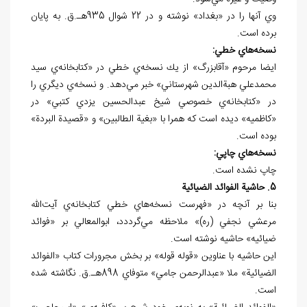
وي آنها را در «بغداد» نوشته و در 22 شوال 935هـ.ق. به پايان
برده است.
نسخه
هاي خطي:
ايضا مرحوم «آقابزرگ» از يك نسخه‌ي خطي در «کتابخانه‌ي سيد
محمدعلي هبة
الدين شهرستاني» خبر مي
دهد. و نسخه
ي ديگري را
در «کتابخانه‌ي خصوصي شيخ عبدالحسين يزدي كتبي» در
«كاظميه» ديده است كه همرا با «بغية الطالبين» و «قصيدة البردة»
بوده است.
نسخه
هاي چاپي:
چاپ نشده است.
5. حاشية الفوائد الضيائية
بنا بر آنچه در «فهرست نسخه
هاي خطي کتابخانه‌ي آيت
الله
مرعشي نجفي (ره)» ملاحظه مي
گرددد، ابوالمعالي بر «فوائد
ضيائيه» حاشيه نوشته است.
اين حاشيه با عناوين «قوله قوله» بر بخش مجرورات کتاب «الفوائد
الضيائية» ملا «عبدالرحمن جامي» متوفاي 898هـ.ق. نگاشته شده
است.