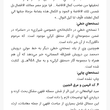
تحقيقها من صاحب كمال الافاضة... فيا عزيز مصر ممالك الافضال بل
شمس تلك الافاضة و الجود و الكمال هذه بضاعة مزجاة جنابها الي
كمال لطفك فأوف لنا كيل النوال...»
نسخه
هاي خطي:
1 نسخه‌ي خطي در «کتابخانه‌ي خصوصي شيرازي» در «سامرا» در
ضمن مجموعه
اي از آثار محقق كركي موجود است. كه مرحوم
«آقابزرگ» از آن خبر داده است.
هم‌چنين وي از يك نسخه
ي خطي ديگر به خط مولي درويش
«محمد بن درويش فضل‌الله السمناني» خبر مي
دهد كه آن هم
همراه با مجموعه آثار «محقق كركي» و به سال 958هـ.ق. كتابت
شده است.
نسخه
هاي چاپي:
چاپ نشده است.
4. كد اليمين و عرق الجبين
سيد ابوالمعالي در اين اثر از شش مسئله فقهي مشكل بحث كرده و
درباره
ي آنها توضيحات لازم را داده است.
اين مسائل شامل بسياري از مباحث فقهي از جمله معاملات، ارث،
وصيت و غيره مي
شود.