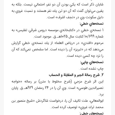
شايان ذكر است كه يکي بودن آن دو نفر، احتمالي نيست. بلكه به
يقين مي‌توان گفت که آن دو تن يك نفر هستند و نسبت غروي به
دليل سكونت وي در «نجف اشرف» است.
نسخه
هاي خطي:
1 نسخه‌ي خطي در «کتابخانه‌ي موسسه دروس شرقي تفليس» به
شماره 10/699 كتابت سال 1025هـ.ق. موجود است.
مرحوم «افندي» در «رياض العلما» از يك نسخه‌ي خطي گزارش
مي
دهد كه در «تبريز» آن را ديده است. اما مشخص نمي
كند كه آن
را نزد چه كسي ديده است.
نسخه
هاي چاپي:
چاپ نشده است.
2. شرح رسالة الجبر و المقابلة و الحساب
اين اثر شرح مزجي (شرح مخلوط با متن) بر رساله «خواجه
نصيرالدين طوسي» است. وي آن را در 24 رمضان 929هـ.ق. پايان
برد.
ابوالمعالي، علت تاليف آن را، درخواست شاگردش «شيخ منصور بن
محمد ترك غروي» توصيف كرده است.
نسخه
هاي خطي: