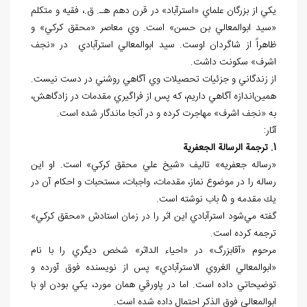
يكي از بزرگان علماي «استرآباد» در قرن دهم هـ. ق.، فقيه و متكلم
«سيد ابوالمعالي بن حسن» است. وي معاصر «محقق كركي» و
ظاهراً از شاگردان اوست. سيد ابوالمعالي استرآبادي در «نجف
اشرف» سكونت داشت.
از زندگاني و جزئيات تحصيلات وي آگاهي روشني در دست نيست.
همين
اندازه آگاهي داريم، كه پس از فراگيري مقدمات در زادگاهش،
به «نجف اشرف» مهاجرت كرده و در آنجا ماندگار شده است.
آثار:
1. ترجمة الرسالة الجعفرية
«رساله جعفريه» تاليف «شيخ علي محقق كركي» است. او اين
رساله را در موضوع نماز، مقدمات، واجبات، مستحبات و احكام آن در
يك مقدمه و 5 باب نوشته است.
گفته مي
شود استرآبادي اين اثر را در زمان استادش «محقق كركي»
ترجمه كرده است.
مرحوم «آقابزرگ» در «احياء الداثر» شخص ديگري را با نام
«ابوالمعالي الغروي الاسترآبادي» پس از نويسنده فوق آورده و
توضيحاتي داده است. اما در پاورقي همان مورد، يکي بودن او با
ابوالمعالي فوق الذكر احتمال داده شده است.