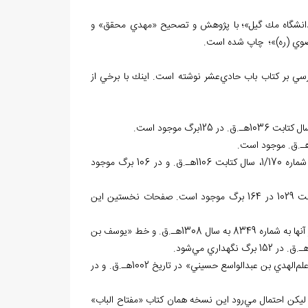
ي دانشگاه مك گيل»؛ با پژوهش و تصحيح «مهدي محقق» و
رسي بر كتاب باب حادي‌عشر نوشته است. اينك با برخي از
1 نسخه‌ي خطي در «کتابخانه‌ي دانشكده الاهيات و معارف اسلامي دانشگاه تهران» به شماره 1/170، سال كتابت 1106هـ.ق. و در 106 برگ موجود
1 نسخه‌ي خطي در «کتابخانه مدرسه‌ي خيرات خان مشهد» به شماره 1/141 با سال كتابت 1029 در 164 برگ موجود است. صفحات نخستين اين
2 نسخه‌ي خطي در «کتابخانه‌ي آيت‌الله العظمي مرعشي نجفي (ره)» وجود دارد. يكي از آنها به شماره 8349 به سال 1308هـ.ق. و خط «يوسف بن
شود.
1 نسخه‌ي خطي در «کتابخانه‌ي مجلس شوراي اسلامي» به شماره 3/5623 به كتابت «علم‌الهدي بن عبدالواسع حسيني» در تاريخ 1002هـ.ق. و در
رود اين نسخه همان كتاب «مفتاح الباب»