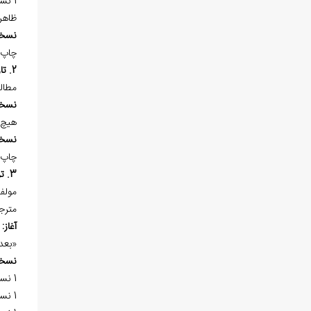
1 نسخه‌ي خطي هم در «کتابخانه‌ي اوقاف عمومي بغداد» با شماره 5/4390 گزارش شده است كه عنوان اين نسخه، «رسالة في المنطق» است.
ظاهر
نسخ
چاپ 
2. تاريخ صفويه
مطال
نسخ
هيچ 
نسخ
چاپ 
3. ترجمه اعتقادات
مولف د
مترجم
آغاز:
«بعد
نسخ
1 نسخه‌ي خطي در «کتابخانه‌ي عمومي اصفهان» به شماره 3273 در 113 صفحه و كتابت سده‌ي 13هـ.ق. موجود است.
1 نسخه‌ي خطي در «کتابخانه‌ي مجلس شوراي اسلامي» به شماره 18/621 با عنوان «شرح اعتقادات» موجود است. اين نسخه ظاهراً ناقص است.