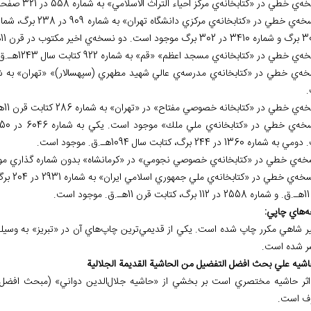
شماره 1360 در 244 برگ، كتابت سال 1094هـ.ق. موجود است.
د است.
ه
هاي چاپي:
ر شاهي مكرر چاپ شده است. يكي از قديمي
ر شده است.
اثر حاشيه مختصري است بر بخشي از «حاشيه جلال‌الدين دواني» (مبحث افضل ال
ف است.