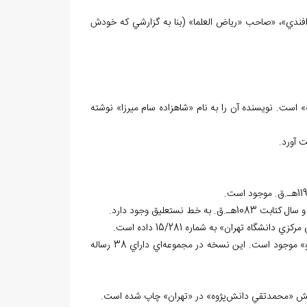
الله افندي»، «صاحب «رياض العلما» (بنا به گزارشي كه خودش
است. نويسنده آن را به نام «شاهزاده سام ميرزا» نوشته
 آورد.
اه تهران» به شماره 15/281 داده است.
و» موجود است. اين نسخه در مجموعه
اي داراي 38 رساله
پژوه» در «تهران» چاپ شده است.