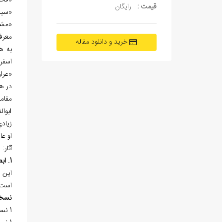
«فخر
قیمت :
رایگان
«سيد
«مشي
معرف
خرید و دانلود مقاله
به ه
اسفرايني
«عرا
در ه
مقام
ابوا
زيادي
او عا
آثار:
1. ابطال اكتساب التصورات
است.
نسخ
1 نسخه‌ي خطي در «کتابخانه‌ي آيت‌الله العظمي مرعشي نجفي(ره)» به شماره 13/957 كتابت سال 982هـ.ق. موجود است.