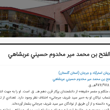
الفتح بن محمد مير مخدوم حسيني عربشاهي
فرينان استرآباد و جرجان (استان گلستان)
لفتح بن محمد مير مخدوم حسيني عربشاهي
976/9هـ.ق.
 متكلم و مفسر «شيعه» از دانشمندان پركار قرن دهم هـ. ق. است. او را به جهت انت
نتساب نياكان او به «مير سيد شريف جرجاني» اختلاف نظر وجود دارد. تعدادي از تذ
ي» دانسته و از آن طريق از نوادگان مير سيد شريف جرجاني بشمار آورده
اند.