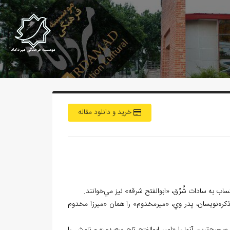
خرید و دانلود مقاله
ساب به سادات شُرُق، «ابوالفتح شرقه» نيز مي
خوانند.
كره
نويسان، پدر وي، «ميرمخدوم» را همان «ميرزا مخدوم