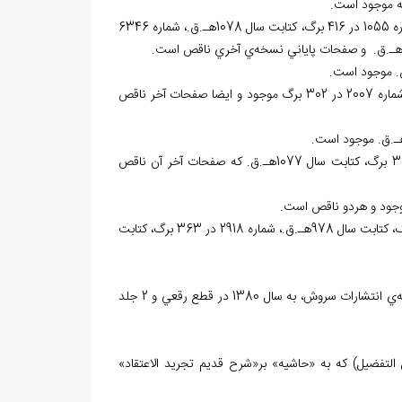
4 نسخه‌ي خطي در «کتابخانه‌ي مركزي دانشگاه تهران» به شماره 909 در 238 برگ، شماره 1055 در 416 برگ، كتابت سال 1078هـ.ق.، شماره 6346
ي آخري ناقص است.
1 نسخه‌ي خطي در «کتابخانه‌ي مدرسه‌ي عالي شهيد مطهري (سپهسالار)» «تهران» به شماره 2007 در 302 برگ موجود و ايضا صفحات آخر ناقص
2 نسخه‌ي خطي در «کتابخانه‌ي ملي ملك» موجود است. يكي به شماره 6046 در 350 برگ، كتابت سال 1077هـ.ق. كه صفحات آخر آن ناقص
3 نسخه‌ي خطي در «کتابخانه‌ي ملي جمهوري اسلامي ايران» به شماره 2931 در 204 برگ، كتابت سال 978هـ.ق.، شماره 2918 در 363 برگ، كتابت
ترين چاپ‌هاي آن در «تبريز» به وسيله‌ي انتشارات سروش، به سال 1380 در قطع رقعي و 2 جلد
تفضيل) كه به «حاشيه» بر«شرح قديم تجريد الاعتقاد»