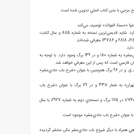
رح مزجي با متن كتاب اصلي تدوين شده است.
حتوا «حسنة الفوائد» توصيف مي
كند.
ترين نسخه‌ به شماره 885 و سال كتابت
اند.
ي ديگري نيز در «کتابخانه‌ي آستان قدس رضوي(ع)» با عنوان «شرح باب حادي‌عشر» به شماره 180 و در 149 برگ وجود دارد. با توجه به
 زبان فارسي است كه پس از اين معرفي خواهد شد.
1 نسخه‌ي خطي در «کتابخانه‌ي ملي فارس» به شماره 1/2/297 ع، با سال كتابت 1059هـ.ق. و در 96 برگ هم‌چنين با عنوان «شرح باب حادي‌عشر»
1 نسخه‌ي خطي در «کتابخانه‌ي دانشكده حقوق و علوم سياسي اقتصادي دانشگاه تهران» به شمار 338 و در 79 برگ با عنوان «شرح باب
2 نسخه‌ي خطي هم در «کتابخانه‌ي ملي ملك» موجود است. نسخه‌ي اول به شماره 1/740 در 175 برگ و نسخه‌ي دوم به شماره 2927، با سال
هي همراه با ديگر شروح باب حادي‌عشر مكرر منتشر گرديده