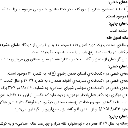
ه
هاي خطي:
ظاهراً فقط 1 نسخه‌ي خطي از اين كتاب در «کتابخانه‌ي خصوصي مرحوم ميرزا عبد
) موجود است.
ه
هاي چاپي:
نشده است.
ساله
ي مختصر، يك دوره اصول فقه فشرده به زبان فارسي از ديدگاه علماي «شيعه» 
 كتاب در يك مقدمه، پنج باب و يك خاتمه مرتب گرديده است.
نين گزيده
اي از منطق و آداب بحث و مناظره هم در ميان سخنان وي مي
توان به دست
ه
هاي خطي:
ه
ي ديگري نزد دكتر «علي‌اصغر مهدوي» وجود دارد كه عكسي از آن را به «کتابخانه‌ي مركزي دانشگ
ين بنا به گفته
ي مرحوم «دانش
پژوه»، نسخه
ي ديگري در «فرهنگستان» شهر «باك
ه 8033
M 251
و از سده
ي 11 و 12هـ.ق. جمع
آوري و نگهداري مي
شود.
ه
هاي چاپي:
راه با «فهرستواره فقه هزار و چهارصد ساله اسلامي» و به كوشش «محمدتقي دانش