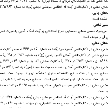
خطي هم در «کتابخانه‌ي مركزي دانشگاه تهران» به شماره 4573 در 40 برگ، كتابت سال 1318هـ.ق. وجود دارد.
ه
هاي چاپي:
نشده است.
 مي
شود، تفسير شاهي نخستين شرح استدلالي بر آيات احكام فقهي به‌صورت كامل 
 آن را نوشته است.
ه
هاي خطي:
د است.
د است.