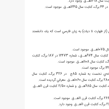
(از طهارت تا ديات) به زبان فارسي است كه يك دانشمند
4 نسخه‌ي خطي در «کتابخانه‌ي آستان قدس رضوي (ع)» به شماره 1252 در 292 برگ، کتابت سال 974هـ.ق.، شماره 12473 در 187 برگ، کتابت
2 نسخه‌ي خطي در «کتابخانه‌ي دانشكده حقوق دانشگاه تهران» موجود است. نسخه‌ي نخست به شماره 85ج در 326 برگ، كتابت سال
2 نسخه‌ي خطي در «کتابخانه‌ي مجلس شوراي اسلامي» به شماره 3425 در 406 صفحه، كتابت سال 985هـ.ق. و شماره 2/50 كتابت قرن 11هـ.ق.