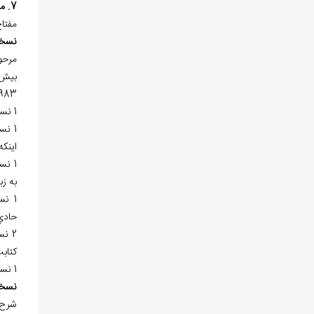
7. مفتاح الباب
مفتا
نسخ
مرحو
بيش از 9 نسخه‌ي خطي در «کتابخانه‌ي آيت‌الله ال
983هـ.ق. در 101 برگ و بقيه به شم
1 نسخه‌ي خطي در «کتابخانه‌ي آستان قدس رضوي(ع)» به شماره 271 در 99 برگ وجود دارد.
1 نسخه
اينك
به ز
حادي
كتابت سده 12 و
1 نسخه‌ي خطي در «کتابخانه‌ي مجلس شوراي اسلامي» به شماره 3/5345 در 162 برگ با عنوان «شرح باب حادي‌عشر» موجود است.
نسخ
شرح 