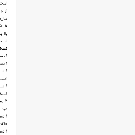
است.
از ج
سال
هاي 1368،
8. شرح باب حادي‌عشر
بنا ب
نسخ
نسخ
1 نسخه‌ي خطي در «کتابخانه‌ي آستان مقدسه حضرت معصومه(س)» 4: 170-6262 و با سال كتابت 1036هـ.ق. در 125برگ موجود است.
1 نسخه‌ي خطي در «کتابخانه‌ي مسجد اعظم» «قم» به شماره 1/1448 با سال كتابت 1291هـ.ق. موجود است.
است.
نسخه
عبدالعزيز تبريزي» در 2
190صفحه موجود است.
1 نسخه‌ي خطي در «کتابخانه‌ي ملي ملك» به شماره 1/740 در 175 برگ موجود است. ليكن احتمال مي