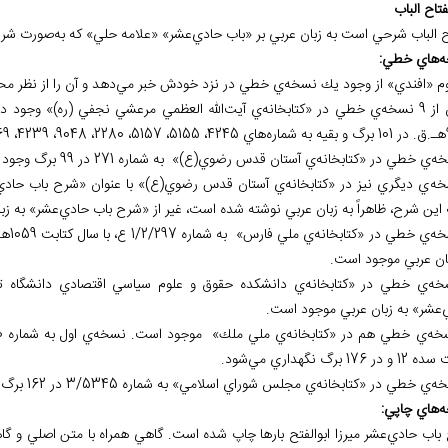
ح الباب شرحي است به زبان عربي بر «باب حادي‌عشر» «علامه حلي» كه به‌صورت ش
ه
هاي خطي:
م «افندي» از وجود يك نسخه‌ي خطي در نزد خودش خبر مي
دهد و آن را از نظر م
عظمي مرعشي نجفي (ره)» وجود دارد. شايد قديمي
اره
هاي 4245، 5155، 5157، 2280، 9048، 4239، 6169، 2818 و 13786 معرفي شده
ه اين شرح، ظاهراً به زبان عربي نوشته شده است، غير از «شرح باب حادي‌عشر» به
بان عربي موجود است.
‌عشر» به زبان عربي موجود است.
 در 176 برگ نگهداري مي
شود.
ه
هاي چاپي:
باب حادي‌عشر ميرزا ابوالفتح بارها چاپ شده است. گاهي همراه با متن اصلي و گا