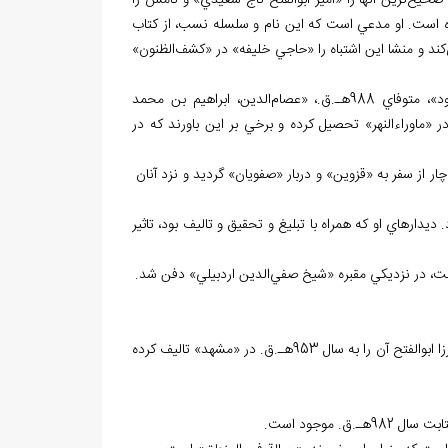
و صحيح
ترين آنها را «امير ابوالفتح تاج سعيدي» و نامش را
است. او مدعي است كه اين نام و سلسله نسب، از كتاب
كند و منشا اين اشتباه را «حاجي خليفه» در «كشف
الظنون»
98هـ.ق.، «عصام
الدين، ابراهيم بن محمد
در «ماوراءالنهر» تحصيل كرده و برخي بر اين باورند كه در
ر از سفر به «قزوين» و دربار «صفويان» گرديد و نزد آنان
ارهاي او كه همراه با تبليغ و تحقيق و تاليف بود، تاثير
ت، در نزديكي مقبره «شيخ صفي
الدين اردبيلي» دفن شد.
اين اثر تعليقه بر فصلي از نظر «قطب‌الدين رازي» در كتاب «شرح شمسيه»ي اوست. ميرزا ابوالفتح آن را به سال 953هـ.ق. در «مشهد» تاليف كرده