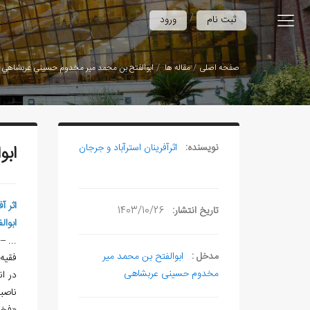
/
ثبت نام
ورود
صفحه اصلی
مقاله ها
ابوالفتح بن محمد مير مخدوم حسيني عربشاهي
نویسنده:
اثرآفرينان استرآباد و جرجان
ابو
اثر آ
تاریخ انتشار:
1403/10/26
ابوا
...
–
78
مدخل :
ابوالفتح بن محمد میر
فقيه،
مخدوم حسینی عربشاهی
در ا
ناصب