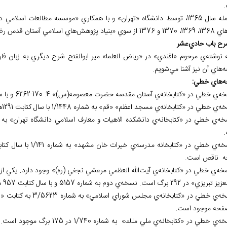
مله سال
1365، توسط دانشگاه «تهران» و با همكاري «موسسه مطالعات اسلام
 1369، 1370 و 1376 از سوي «بنياد پژوهش‌هاي اسلامي آستان قدس رضوي (ره)»؛ چاپ شده است.
ه نوشته
ي مرحوم «افندي» در «رياض العلما» مير ابوالفتح شرح ديگري به زبان فا
ه
هاي آن نيز آشنا مي
شويم.
ه
هاي خطي:
 ناقص است.
29 برگ است. نسخه‌ي دوم به شماره 5157 و با سال كتابت 957 هـ.ق. در 152 برگ نگهداري مي