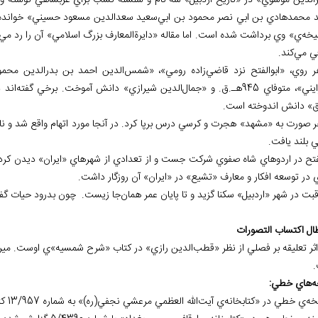
الدين موسوي» در «تاريخ اردبيل» سه نام و سلسله نسب براي عربشاهي نوشته 
 محمدهادي بن ابي نصر محمود بن ابي‌سعيد سعدالدين مسعود حسيني» خوانده 
خه
ي» وي برداشت شده است. اما مقاله «دايرةالمعارف بزرگ اسلامي» آن را رد مي
ي مي
کند.
ر روي، «ابوالفتح نزد قاضي
زاده رومي»، «شمس‌الدين احمد بن بدرالدين محمود»، متوفاي 8
»، متوفاي 945هـ.ق. و «جمال
الدين شيرازي» دانش آموخت. برخي گفته
اند 
ق» دانش اندوخته است.
ر صورت به «مشهد» هجرت و كرسي درس برپا كرد. در آنجا مورد اتهام واقع شد و ناچا
ي بلند يافت.
لفتح در اردوهاي شاه صفوي شركت جست و از تعدادي از شهرهاي «ايران» ديدن كرد. ديد
 در توسعه افكار و معارف «تشيع» در «ايران» آن روزگار داشت.
قبت در شهر «اردبيل» سکنا گزيد و تا پايان عمر همان
جا زيست. چون بدرود حيات گف
ه
هاي خطي: