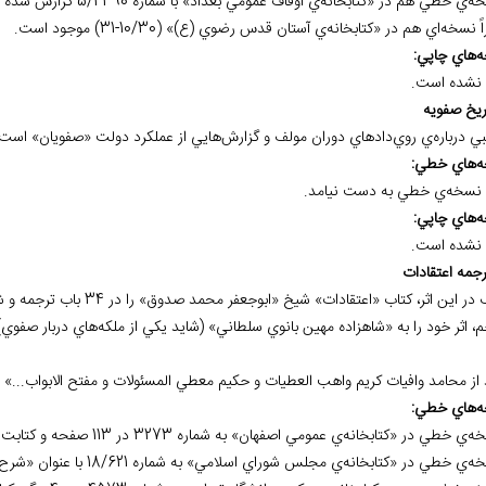
اً نسخه
اي هم در «کتابخانه‌ي آستان قدس رضوي (ع)» (10/30-31) موجود است.
ه
هاي چاپي:
نشده است.
بي درباره‌ي روي‌دادهاي دوران مولف و گزارش‌هايي از عملكرد دولت «صفويان» است
ه
هاي خطي:
نسخه
ي خطي به دست نيامد.
ه
هاي چاپي:
نشده است.
ر اين اثر، كتاب «اعتقادات» شيخ «ابوجعفر محمد صدوق» را در 34 باب ترجمه و شرح كرده است.
، اثر خود را به «شاهزاده مهين بانوي سلطاني» (شايد يكي از ملكه
هاي دربار صفوي)
 از محامد وافيات كريم واهب العطيات و حكيم معطي المسئولات و مفتح الابواب...»
ه
هاي خطي: