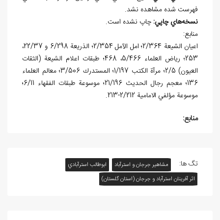
فهرست شده مشاهده نشد.
نسخه
هاي چاپي:
چاپ نشده است.
منابع:
اعيان الشيعة 2/364؛ امل الآمل 2/354؛ الذريعة 6/298 و 22/37،
253؛ رياض العلماء 5/466، 468؛ طبقات اعلام الشيعة (الثقات
العيون) 2/5؛ مرآة الكتب 1/197؛ المستدرك 3/506؛ معالم العلماء
136؛ معجم رجال الحديث 21/196؛ موسوعة طبقات الفقهاء 6/11؛
موسوعة مؤلفي الامامية 2/212-213.
منابع:
تگ ها:
مشاهیر جرجان و استرآباد
ابوطالب استرآبادي
اثر آفرينان استرآباد و جرجان (استان گلستان)