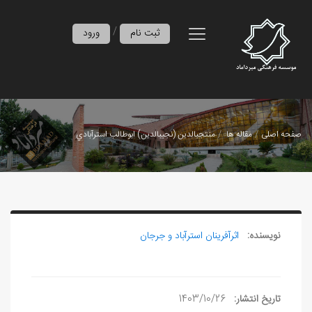
/
ثبت نام
ورود
صفحه اصلی
مقاله ها
منتجب‎الدين (نجيب‎الدين) ابوطالب استرآبادي
نویسنده:
اثرآفرينان استرآباد و جرجان
تاریخ انتشار:
1403/10/26