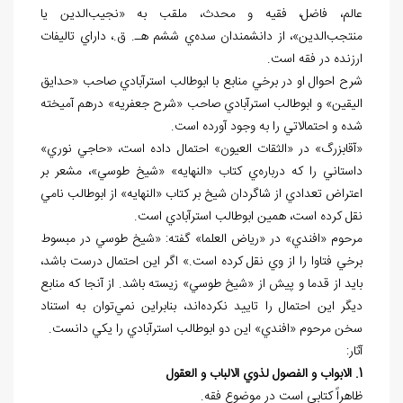
عالم، فاضل، فقيه و محدث، ملقب به «نجيب
الدين يا
منتجب
الدين»، از دانشمندان سده
ي ششم هـ. ق.، داراي تاليفات
ارزنده در فقه است.
شرح احوال او در برخي منابع با ابوطالب استرآبادي صاحب «حدايق
اليقين» و ابوطالب استرآبادي صاحب «شرح جعفريه» درهم آميخته
شده و احتمالاتي را به وجود آورده است.
«آقابزرگ» در «الثقات العيون» احتمال داده است، «حاجي نوري»
داستاني را كه درباره‌ي كتاب «النهايه» «شيخ طوسي»، مشعر بر
اعتراض تعدادي از شاگردان شيخ بر كتاب «النهايه» از ابوطالب نامي
نقل كرده است، همين ابوطالب استرآبادي است.
مرحوم «افندي» در «رياض العلما» گفته: «شيخ طوسي در مبسوط
برخي فتاوا را از وي نقل كرده است.» اگر اين احتمال درست باشد،
بايد از قدما و پيش از «شيخ طوسي» زيسته باشد. از آنجا كه منابع
ديگر اين احتمال را تاييد نكرده
اند، بنابراين نمي
توان به استناد
سخن مرحوم «افندي» اين دو ابوطالب استرآبادي را يكي دانست.
آثار:
1. الابواب و الفصول لذوي الالباب و العقول
ظاهراً كتابي است در موضوع فقه.