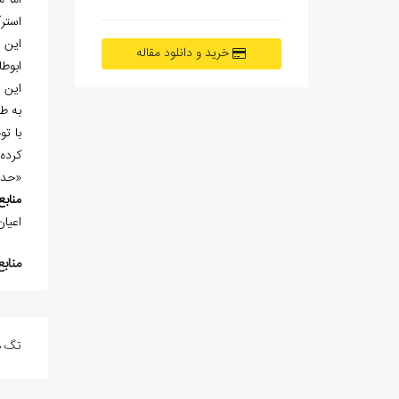
اما 
استرآبادي،
اين 
خرید و دانلود مقاله
ابوط
اين ه
به ط
با ت
كرده
«حدا
منابع
اعيان الشيعة 2/364؛ الذريع
منابع
تگ ه