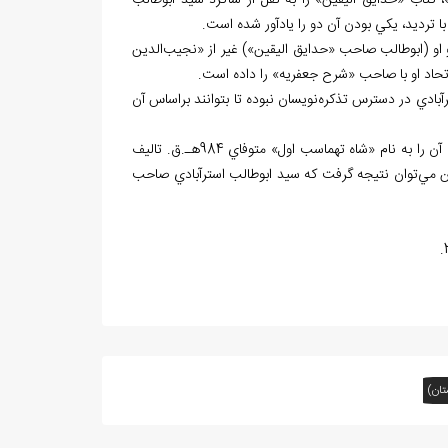
كتاب «حدايق اليقين» را به نقل از شاگرد سيد ابوطالب
 او (ابوطالب صاحب «حدايق اليقين») غير از «نجيب
الدين
اتحاد او با صاحب «شرح جعفريه» را داده است.
رآبادي در دسترس تذكره‌نويسان نبوده تا بتوانند براساس آن
اي از «حدايق اليقين» را ديده است، اگر نويسنده، آن را به نام «شاه تهماسب اول» متوفاي 984هـ.ق. تاليف
ين مي
توان نتيجه گرفت كه سيد ابوطالب استرآبادي صاحب
تان)