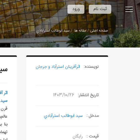
/
ثبت نام
ورود
صفحه اصلی
مقاله ها
سيد ابوطالب استرآبادي
نویسنده:
اثرآفرينان استرآباد و جرجان
سيد
اثر آ
تاریخ انتشار:
1403/10/26
سيد 
قرن 10 هـ.ق
مدخل :
سيد ابوطالب استرآبادي
عالم،
تهما
قیمت :
رایگان