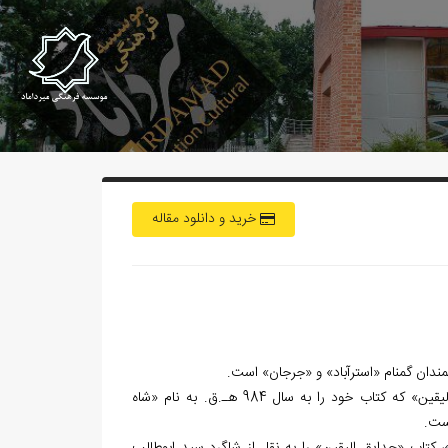
خرید و دانلود مقاله
مندان گمنام «استرآباد» و «جرجان» است.
بنا بر تشخيص كتاب‌شناس پرآوازه‌ي «شيعه»، «آقابزرگ تهراني»، نويسنده‌ي «حدايق اليقين» كه كتاب خود را به سال 984 هـ.ق. به نام «شاه
ست.