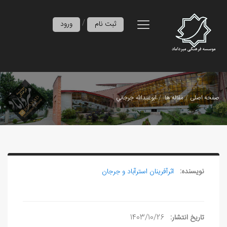
/
ثبت نام
ورود
صفحه اصلی
مقاله ها
ابوعبدالله جرجاني
نویسنده:
اثرآفرينان استرآباد و جرجان
تاریخ انتشار:
1403/10/26