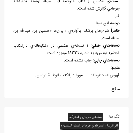
نسخه‌ي عكسي از كتاب «ترجمه ابن سينا» نوشته ابوعبدالله
جرجاني گزارش شده است.
آثار:
ترجمه ابن سينا
ظاهراً شرح‌حال پزشك پرآوازه‌ي «ايران»، «حسين بن عبدالله بن
سينا» است.
نسخه
هاي خطي:
1 نسخه‌ي عكسي در «کتابخانه‌ي دارالكتب
الوطنيه تونس» به شماره 18329 موجود است.
نسخه
هاي چاپي:
چاپ نشده است.
منابع:
فهرس المخطوطات المصورة دارالكتب الوطنية تونس.
منابع:
تگ ها:
مشاهیر جرجان و استرآباد
اثر آفرينان استرآباد و جرجان (استان گلستان)