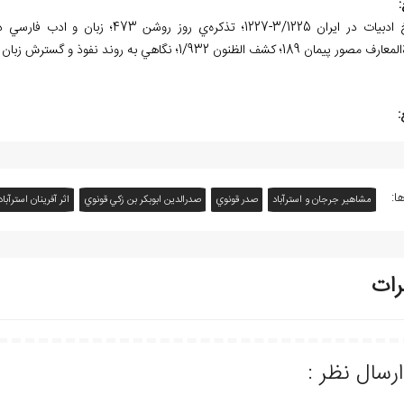
:
پيمان 189؛ کشف الظنون 1/932؛ نگاهي به روند نفوذ و گسترش زبان و ادب فارسي در ترکيه 91-94.
:
ا:
مشاهیر جرجان و استرآباد
صدر قونوي
صدرالدين ابوبکر بن زکي قونوي
اثر آفرينان استرآب
رات
ارسال نظر :