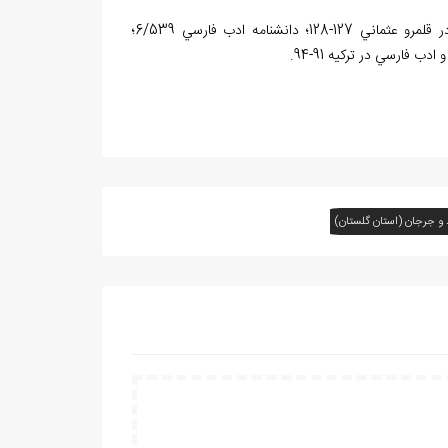
تاريخ ادبيات در ايران 3/1225-1227؛ تذکره‌ي روز روشن 473؛ زبان و ادب فارسي در قلمرو عثماني 127-128؛ دانشنامه‌ ادب فارسي 6/539؛
اد و جرجان (استان گلستان)