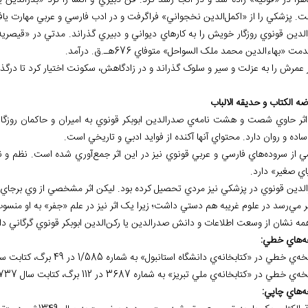
هراً در «قونيه» زاده شد و در آنجا رشد کرد. فن دبيري و انشا را نزد «بدرالدين 
ت. پزشکي را از «اکمل‌الدين نخجواني» فراگرفت و در ادب فارسي و عربي مهارت يا
لدين قونوي روزگار خويش را به کارهاي ديواني و دبيري گذراند. مدتي در «قيصر
مت «بهاءالدين محمد ملک السواحل» متوفاي 676هـ.ق. درآمد.
ر عمرش را به عزلت و سير و سلوک گذراند و در زادگاهش، سکونت اختيار کرد تا درگ
اثر حاوي شصت و هشت نامه‌ي صدرالدين ابوبکر قونوي به اميران و حاکمان روزگارش
اده و روان دارد. محتواي آنها آکنده از فوايد ادبي و تاريخي است.
 از سروده‌هاي فارسي و عربي قونوي نيز در اين اثر جمع‌آوري شده است. نظم و ن
اي صغير» دارد.
لدين قونوي در پزشکي نيز مردي تحصيل کرده بود. ليکن اثر مشخصي از وي برجاي 
ظر مي‌رسد در علوم غريبه هم دستي داشت؛ زيرا يک اثر نيز در علم «جفر» به او منس
همه نشان از وسعت اطلاعات و دانش صدرالدين يا رکن‌الدين ابوبکر قونوي گرگاني دار
ه
هاي خطي:
ه
هاي چاپي: