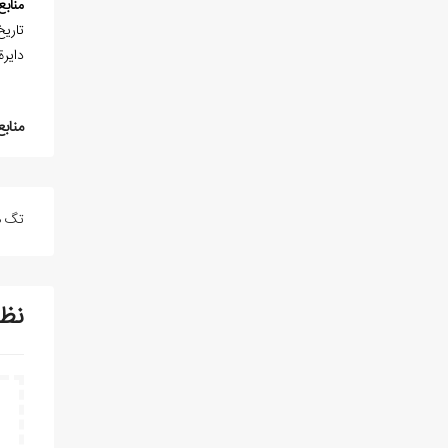
منابع
دايرةالمعارف مصور 
منابع
تگ ه
نظ