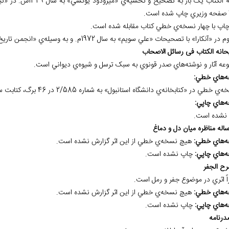
روضة الکتاب يک بار 
.
چاپ با چهار نسخه‌ي خطي کتاب مقابله شده است.
 «آنکارا» با تصحيحات «علي سويم» به سال 1972م. و به وسيله‌ي «انجمن تاريخ ترک»، در 298+77 صفحه وزيري منتشر شد.
عه آثار و نوشته‌هاي صدر قونوي به سبک ترسل و شيوه‌ي ديواني است.
ه
هاي خطي:
ه
هاي چاپي:
نشده است.
ه
هاي خطي:
هيچ نسخه‌ي خطي از اين اثر گزارش نشده است.
ه
هاي چاپي:
چاپ نشده است.
اً اثري در موضوع جفر و رمل است.
ه
هاي خطي:
هيچ نسخه‌ي خطي از اين اثر گزارش نشده است.
ه
هاي چاپي:
چاپ نشده است.