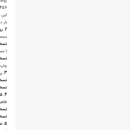
456 صفحه وزيري چاپ شده است
اين 
بار دوم در
2. ریحانه الکتاب فی رسائل الاصحاب
مجمو
نسخ
1 نسخه‌ي خطي در «کتابخانه‌ي دانشگاه استانبول» به شماره 2/585 در 46 برگ، کتابت سال 877هـ.ق. موجود است.
نسخ
چاپ 
3. رساله مناظره میان دل و دماغ
نسخ
نسخ
4. شرح الجفر
ظاهر
نسخ
نسخ
5. صدرنامه