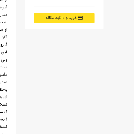
او ظا
آموخ
صدرا
خرید و دانلود مقاله
به خد
اواخ
آثار:
1. روضه الکتاب و حدیقه الالباب
اين 
ولي س
بخشي
«آسي
صدرا
به‌ن
اين‌
نسخ
1 نسخه‌ي خطي در «کتابخانه‌ي دانشگاه استانبول» به شماره 1/585 در 49 برگ، کتابت سال 877هـ.ق. موجود است.
1 نسخه‌ي خطي در «کتابخانه‌ي ملي تبريز» به شماره 3687 در 112 برگ، کتابت سال 737هـ.ق. موجود است.
نسخ