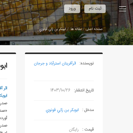
/
ثبت نام
ورود
صفحه اصلی
مقاله ها
ابوبکر بن زکي قونوي
نویسنده:
اثرآفرينان استرآباد و جرجان
ابو
اثر آ
تاریخ انتشار:
1403/10/26
ابوبک
صدر قونو
مدخل :
ابوبکر بن زکي قونوي
«صدر
آورده
صدر 
قیمت :
رایگان