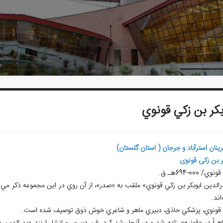
بکر بن زکي قونوي
فرينان استرآباد و جرجان ( استان گلستان)
ر بن زکی قونوی
ي/ 000-694هـ.ق.
الدين ابوبکر بن زکي قونوي» ملقب به «صدر»، از آن روي در اين مجموعه ذکر مي‌شو
‌اند.
قونوي، پزشکي حاذق، دبيري ماهر و شاعري خوش ذوق توصيف شده است.