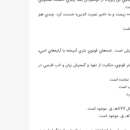
يحيي بن زکريا»، از دولتمردان بلند پايه‌ي دستگاه سلجوقي
فت.
يه» زيست و به «امير نصرت ‌الدين» خدمت کرد. چندي هم
ذشت.
 است. نامه‌هاي قونوي نثري آميخته با آرايه‌هاي ادبي،
ثر قونوي، حکايت از نفوذ و گسترش زبان و ادب فارسي در
نمانده است.
وب است.
د.