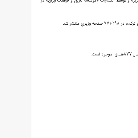
به تصحيح و تحشيه‌ي «ميرودود يونسي» به سال 1349ش. در «تبريز» و توسط انتشارات «موسسه تاريخ و فرهنگ ايران» در