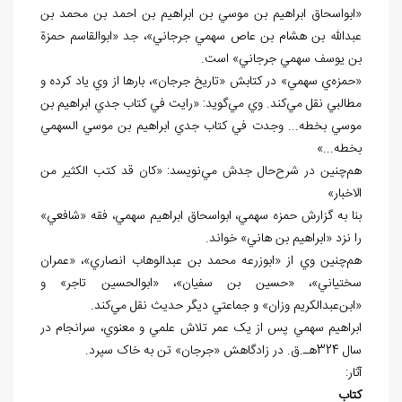
«ابواسحاق ابراهيم بن موسي بن ابراهيم بن احمد بن محمد بن
عبدالله بن هشام بن عاص سهمي جرجاني»، جد «ابوالقاسم حمزة
بن يوسف سهمي جرجاني» است.
«حمزه‌ي سهمي» در کتابش «تاريخ جرجان»، بارها از وي ياد کرده و
مطالبي نقل مي‌کند. وي مي‌گويد: «رايت في کتاب جدي ابراهيم بن
موسي بخطه... وجدت في کتاب جدي ابراهيم بن موسي السهمي
بخطه...»
هم‌چنين در شرح‌حال جدش مي‌نويسد: «کان قد کتب الکثير من
الاخبار»
بنا به گزارش حمزه سهمي، ابواسحاق ابراهيم سهمي، فقه «شافعي»
را نزد «ابراهيم بن هاني» خواند.
هم‌چنين وي از «ابوزرعه محمد بن عبدالوهاب انصاري»، «عمران
سختياني»، «حسين بن سفيان»، «ابوالحسين تاجر» و
«ابن‌عبدالکريم وزان» و جماعتي ديگر حديث نقل ‌مي‌کند.
ابراهيم سهمي پس از يک عمر تلاش علمي و معنوي، سرانجام در
سال 324هـ.ق. در زادگاهش «جرجان» تن به خاک سپرد.
آثار:
کتاب