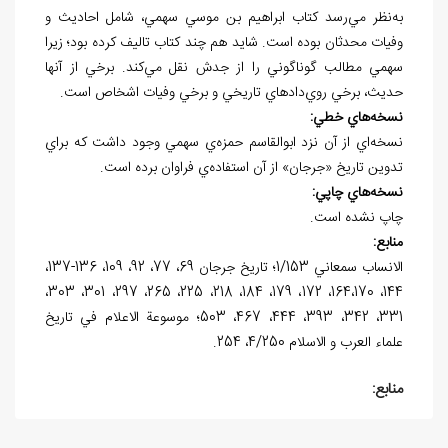
به‌نظر مي‌رسد کتاب ابراهيم بن موسي سهمي، شامل احاديث و
وفيات محدثان بوده است. شايد هم چند کتاب تاليف کرده بود؛ زيرا
سهمي مطالب گوناگوني را از جدش نقل مي‌کند. برخي از آنها
حديث، برخي روي‌دادهاي تاريخي و برخي وفيات اشخاص است.
نسخه
هاي خطي:
نسخه‌اي از آن نزد ابوالقاسم حمزه‌ي سهمي وجود داشت که براي
تدوين تاريخ «جرجان» از آن استفاده‌ي فراوان برده است.
نسخه
هاي چاپي:
چاپ نشده است.
منابع:
الانساب سمعاني 1/153؛ تاريخ جرجان 69، 77، 92، 109، 136-137،
144، 164،170، 172، 179، 184، 218، 225، 265، 297، 301، 303،
331، 342، 393، 444، 467، 503؛ موسوعة الاعلام في تاريخ
علماء العرب و الاسلام 4/250، 254.
منابع: