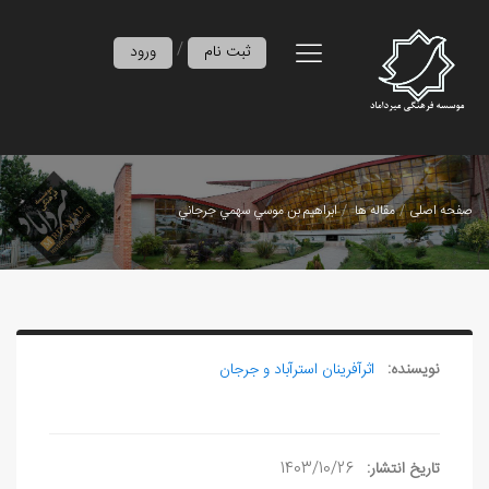
/
ثبت نام
ورود
صفحه اصلی
مقاله ها
ابراهيم بن موسي سهمي جرجاني
نویسنده:
اثرآفرينان استرآباد و جرجان
تاریخ انتشار:
1403/10/26