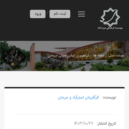
/
ثبت نام
ورود
صفحه اصلی
مقاله ها
ابراهيم بن عباس صولي جرجاني
نویسنده:
اثرآفرينان استرآباد و جرجان
تاریخ انتشار:
1403/10/26