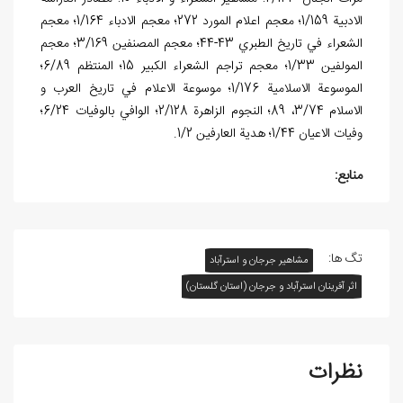
الادبية 1/159؛ معجم اعلام المورد 272؛ معجم الادباء 1/164؛ معجم
الشعراء في تاريخ الطبري 43-44؛ معجم المصنفين 3/169؛ معجم
المولفين 1/33؛ معجم تراجم الشعراء الکبير 15؛ المنتظم 6/89؛
الموسوعة الاسلامية 1/176؛ موسوعة الاعلام في تاريخ العرب و
الاسلام 3/74، 89؛ النجوم الزاهرة 2/128؛ الوافي بالوفيات 6/24؛
وفيات الاعيان 1/44؛ هدية العارفين 1/2.
منابع:
تگ ها:
مشاهیر جرجان و استرآباد
اثر آفرينان استرآباد و جرجان (استان گلستان)
نظرات