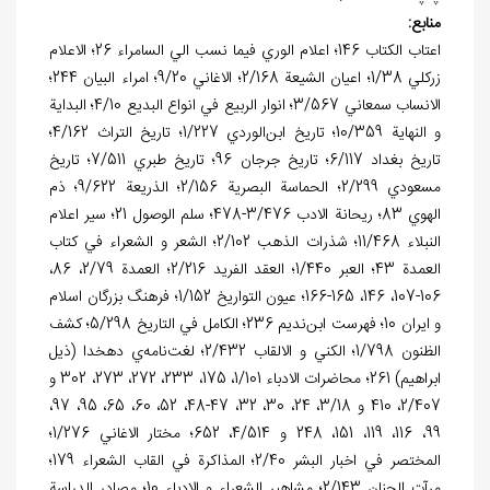
منابع:
اعتاب الکتاب 146؛ اعلام الوري فيما نسب الي السامراء 26؛ الاعلام
زرکلي 1/38؛ اعيان الشيعة 2/168؛ الاغاني 9/20؛ امراء البيان 244؛
الانساب سمعاني 3/567؛ انوار الربيع في انواع البديع 4/10؛ البداية
و النهاية 10/359؛ تاريخ ابن‌الوردي 1/227؛ تاريخ التراث 4/162؛
تاريخ بغداد 6/117؛ تاريخ جرجان 96؛ تاريخ طبري 7/511؛ تاريخ
مسعودي 2/299؛ الحماسة البصرية 2/156؛ الذريعة 9/622؛ ذم
الهوي 83؛ ريحانة الادب 3/476-478؛ سلم الوصول 21؛ سير اعلام
النبلاء 11/468؛ شذرات الذهب 2/102؛ الشعر و الشعراء في کتاب
العمدة 43؛ العبر 1/440؛ العقد الفريد 2/216؛ العمدة 2/79، 86،
106-107، 146، 165-166؛ عيون التواريخ 1/152؛ فرهنگ بزرگان اسلام
و ايران 10؛ فهرست ابن‌نديم 236؛ الکامل في التاريخ 5/298؛ کشف
الظنون 1/798؛ الکني و الالقاب 2/432؛ لغت‌نامه‌ي دهخدا (ذيل
ابراهيم) 261؛ محاضرات الادباء 1/101، 175، 233، 272، 273، 302 و
2/407، 410 و 3/18، 24، 30، 32، 47-48، 52، 60، 65، 95، 97،
99، 116، 119، 151، 248 و 4/514، 652؛ مختار الاغاني 1/276؛
المختصر في اخبار البشر 2/40؛ المذاکرة في القاب الشعراء 179؛
مرآت الجنان 2/143؛ مشاهير الشعراء و الادباء 10؛ مصادر الدراسة