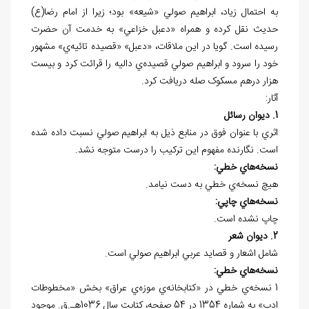
به احتمال زياد، ابراهيم صولي «شيعه» بود؛ زيرا از امام رضا(ع)
حديث نقل کرده و همراه «دعبل خزاعي» به خدمت آن حضرت
رسيده است. گويا در اين ملاقات، «دعبل» «قصيده تائيه‌ي» مشهور
خود را سرود و ابراهيم صولي قصيده‌ي داليه را قرائت کرد و بيست
هزار درهم مسکوک صله دريافت کرد.
آثار:
1. دیوان رسائل
اثري با عنوان فوق در منابع ذيل به ابراهيم صولي نسبت داده شده
است. نگارنده مفهوم اين ترکيب را درست متوجه نشد.
نسخه
هاي خطي:
هيچ نسخه
ي خطي به دست نيامد.
نسخه
هاي چاپي:
چاپ نشده است.
2. دیوان شعر
شامل اشعار و قصايد عربي ابراهيم صولي است.
نسخه
هاي خطي:
1 نسخه‌ي خطي در «کتابخانه‌ي موزه‌ي عراق» بخش «مخطوطات
ادب» به شماره 1354 در 54 صفحه، کتابت سال 1036هـ.ق. موجود