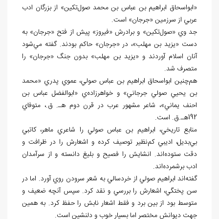
«ابواسحاق ابراهيم بن عباس بن محمد صول‌تکين» از بزرگان ادب
عربي از سرزمين «جرجان» است.
جد وي «صول‌تکين» و برادرش «فيروز» پيش از فتح «جرجان» به
دست «يزيد بن مهلب»، در «جرجان» حاکم بودند. گفته مي‌شود
آنان اسلام آوردند و «يزيد بن مهلب» بدون جنگ «جرجان» را
متصرف شد.
هم‌چنين ابواسحاق ابراهيم بن عباس صولي، عموي پدري «محمد
بن يحيي صولي جرجاني» و خواهرزاده‌ي «ابوالفضل عباس بن
احنف يماني»، شاعر مشهور عرب در قرن دوم هـ. ق.، متوفاي
192هـ.ق. است.
منابع تاريخي، ابراهيم بن عباس صولي را شاعري ماهر، کاتبي
بي‌بديل، اديبي کم‌نظير توصيف کرده و اشعارش را در ظرافت و
دقت ستوده‌اند. انشايش را فصيح و بليغ دانسته و از سرآمدان
ادب برشمرده‌اند.
گفته‌اند ابراهيم صولي از خردسالي به شعر سرودن روي آورد. اما در
سن پختگي، اشعارش را بررسي و نقد کرد. سپس آنچه ضعيف و
متوسط بود از بين برد و فقط اشعار نابش را حفظ کرد. به همين
جهت ديوانش مختصر اما بسيار خوب و دلنشين است.