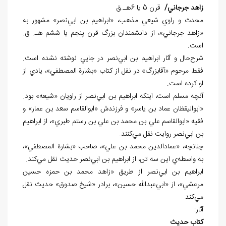
زاهد جرجاني/
قرن 5 يا 6هـ.ق
محدث و راوي شيعي مذهب، «ابراهيم بن ابي‌نصر» مشهور به
«زاهد جرجاني»، از دانشمندان بزرگ قرن پنجم يا ششم هـ. ق.
است.
شرح‌حال و آثار ابراهيم بن ابي‌نصر در جايي نوشته نشده است.
فقط مرحوم «آقابزرگ» در نقل از کتاب «بشارة المصطفي»، يادي از
او کرده است.
آنچه مسلم است، اينکه ابراهيم بن ابي‌نصر از راويان «شيعه» بود.
«ابواليقظان عماد بن ياسر» و فرزندش «ابوالقاسم سعد بن عمار» و
فقيه «ابوالقاسم علي بن محمد بن علي بن رستم طبري»، از ابراهيم
بن ابي‌نصر روايت نقل مي‌کنند.
چنانچه، «عمادالدين محمد بن علي»، صاحب «بشارة المصطفي»،
به واسطه‌ي اين سه تن، از ابراهيم بن ابي‌نصر حديث نقل مي‌کند.
ابراهيم بن ابي‌نصر از طريق «زاهد محمد بن حمزه حسين
مرعشي»، از «ابي‌عبدالله حسين»، برادر «شيخ صدوق» حديث نقل
مي‌کند.
آثار:
کتاب حدیث