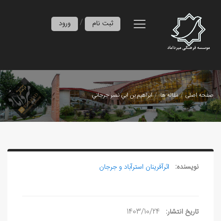
/
ثبت نام
ورود
صفحه اصلی
مقاله ها
ابراهيم بن ابي‌ نصر جرجاني
نویسنده:
اثرآفرينان استرآباد و جرجان
تاریخ انتشار:
1403/10/24