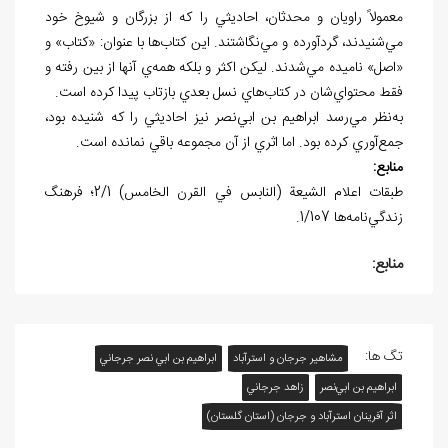
معمولاً راويان و محدثان، احاديثي را که از بزرگان و شيوخ خود
مي‌شنيدند، گردآورده و مي‌نگاشتند. اين کتاب‌ها با عنوان: «کتاب» و
«اصل» ناميده مي‌شدند. ليکن اکثر و بلکه همه‌ي آنها از بين رفته و
فقط محتواي‌شان در کتاب‌هاي نسل بعدي بازتاب پيدا کرده است.
به‌نظر مي‌رسد ابراهيم بن ابي‌نصر نيز احاديثي را که شنيده بود،
جمع‌آوري کرده بود. اما اثري از آن مجموعه باقي نمانده است.
منابع:
طبقات اعلام الشيعة (النابس في القرن الخامس) 2/1؛ فرهنگ
زندگي‌نامه‌ها 1/107.
منابع:
تگ ها:
مشاهیر جرجان و استرآباد
ابراهيم بن ابي‌ نصر جرجاني
ابراهيم بن ابي‌نصر
زاهد جرجاني
اثر آفرينان استرآباد و جرجان (استان گلستان)