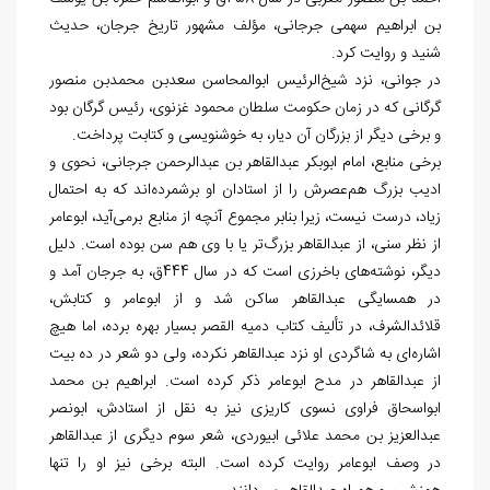
بن ابراهیم سهمی جرجانی، مؤلف مشهور تاریخ جرجان، حدیث
شنید و روایت کرد.
در جوانی، نزد شیخ‏‌الرئیس ابوالمحاسن سعدبن محمدبن منصور
گرگانی که در زمان حکومت سلطان محمود غزنوی، رئیس گرگان بود
و برخی دیگر از بزرگان آن دیار، به خوشنویسی و کتابت پرداخت.
برخی منابع، امام ابوبکر عبدالقاهر بن عبدالرحمن جرجانی، نحوی و
ادیب بزرگ هم
عصرش را از استادان او برشمرده
اند که به احتمال
زیاد، درست نیست، زیرا بنابر مجموع آنچه از منابع برمی
آید، ابوعامر
از نظر سنی، از عبدالقاهر بزرگ
تر یا با وی هم سن بوده است. دلیل
دیگر، نوشته
های باخرزی است که در سال 444ق، به جرجان آمد و
در همسایگی عبدالقاهر ساکن شد و از ابوعامر و کتابش،
قلائدالشرف، در تألیف کتاب دمیه القصر بسیار بهره برده، اما هیچ
اشاره
ای به شاگردی او نزد عبدالقاهر نکرده، ولی دو شعر در ده بیت
از عبدالقاهر در مدح ابوعامر ذکر کرده است. ابراهیم بن محمد
ابواسحاق فراوی نسوی کاریزی نیز به نقل از استادش، ابونصر
عبدالعزیز بن محمد علائی ابیوردی، شعر سوم دیگری از عبدالقاهر
در وصف ابوعامر روایت کرده است. البته برخی نیز او را تنها