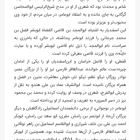
شاعر و محدث بود که شعری از او در مدح شیخ‌‏الرئیس ابوالمحاسن
گرگانی به جای مانده و به اعتقاد ابوعامر، در میان مردم، از خود وی
محبوب
تر و عزیزتر بوده است.
ابن اسفندیار به اشتباه، ابوالمجد بن قاضی القضاه ابوبشر فضل بن
محمد جرجانی را فرزند ابوعامر پنداشته، در حالی که باخرزی به
صراحت، نام ابوالمجد را ذیل نام قاضی ابوبشر آورده و با عبارت
«اِبنُه»، وی را فرزند قاضی معرفی کرده است.
قفطی، او را فاضل خراسان و ابن
اسفندیار، او را یکی از امامان
چیره
دست عالم خوانده، عبدالغافر فارسی نیز او را از بزرگان عصر،
نوادر روزگار، نیکو نظم، نیکو نثر، خوش معاشرت، متین در فضل و
همراه بزرگان نامیده است. ابوالشرف عماد بن علی هندو، به نقل از
پدرش ابوالفرج، شعری در وصف او روایت کرده و محمد بن محمود
نیز در «سر السرور» به تعریف و تمجید از او پرداخته است.
ابوعامر در نوجوانی، از برخی دانشمندان اسماعیلی زادگاهش و دیگر
بزرگان آن
جا، از ابونصر بن رامش مقری، ابو سعد بن رامش، ابوبکر
احمد بن علی بن خلف شیرازی و ابوالقاسم اسماعیل بن زاهر نوقانی
که عبدالغافر فارسی از آن
ها حدیث شنیده بود، همچنین از ابوبکر
احمد بن منصور مغربی در سال 458ق و ابوالقاسم حمزه بن یوسف