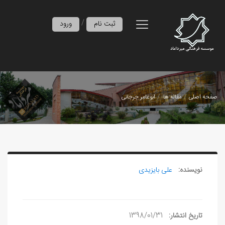
/
ثبت نام
ورود
صفحه اصلی
مقاله ها
ابوعامر جرجانی
نویسنده:
علی بایزیدی
تاریخ انتشار:
1398/01/31