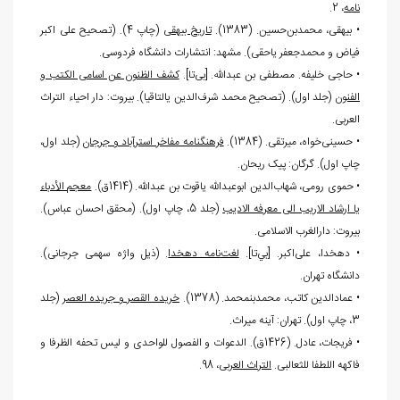
نامه
، 2.
• بیهقی، محمدبن‏‌حسین. (1383).
تاریخ بیهقی
(چاپ 4). (تصحیح علی اکبر
فیاض و محمدجعفر یاحقی). مشهد: انتشارات دانشگاه فردوسی.
• حاجی خلیفه. مصطفی بن عبدالله. [بی‏‌تا].
کشف الظنون عن اسامی الکتب و
الفنون
(جلد اول). (تصحیح محمد شرف
الدین یالتاقیا). بيروت: دار احیاء التراث
العربی.
• حسینی
خواه، میرتقی. (1384).
فرهنگنامه مفاخر استرآباد و جرجان
(جلد اول،
چاپ اول). گرگان: پیک ریحان.
• حموی رومی، شهاب
الدین ابوعبدالله یاقوت بن عبدالله. (1414ق).
معجم الأدباء
یا ارشاد الاریب الی معرفه الادیب
(جلد 5، چاپ اول). (محقق احسان عباس).
بيروت: دارالغرب الاسلامی.
• دهخدا، علی
اکبر. [بي
تا].
لغت
نامه دهخدا
. (ذیل واژه سهمی جرجانی).
دانشگاه تهران.
• عمادالدین کاتب، محمدبن‏محمد. (1378).
خریده القصر و جریده العصر
(جلد
3، چاپ اول). تهران: آینه میراث.
• فریجات، عادل. (1426ق). الدعوات و الفصول للواحدی و لیس تحفه الظرفا و
فاکهه اللطفا للثعالبی.
التراث العربی
، 98.