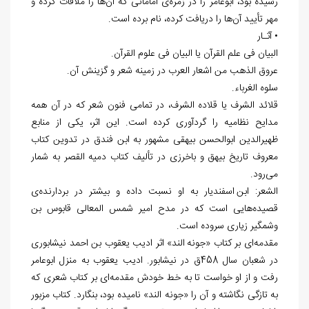
رسیده بود، ابوعامر را در زمره
ی امامانی که آن
ها را ملاقات کرده و
مهر تأیید آن
ها را دریافت کرده، نام برده است.
• آثـار
البیان فی علم القرآن یا البیان فی علوم القرآن.
عروق الذهب من اشعار العرب در زمینه شعر و گزینش آن.
سلوه الغرباء.
قلائد الشرف یا قلاده الشرف، در تمامی فنون شعر که در آن همه
مدایح نظامیه را گردآوری کرده است. این اثر، یکی از منابع
ظهیرالدین ابوالحسن بیهقی مشهور به ابن فندق در تدوین کتاب
معروف تاریخ بیهق و باخرزی در تألیف کتاب دمیه القصر به شمار
می
رود.
الشعر: ابن اسفندیار به او نسبت داده و بیشتر در بردارنده
ی
قصیده
هایی است که در مدح امیر شمس المعالی قابوس بن
وشمگیر زیاری سروده است.
مقدمه
ای بر کتاب «جونه الند» اثر ادیب یعقوب بن احمد نیشابوری
در شعبان سال 458ق در نیشابور. ادیب یعقوب به منزل ابوعامر
رفت و از او خواست تا به خط خودش مقدمه
ای بر کتاب شعری که
به تازگی نگاشته و آن را «جونه الند» نامیده بود، بنگارد. کتاب مزبور