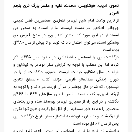
نحوی، ادیب، خوشنویس، محدث، فقیه و مفسر بزرگ قرن پنجم
قمری.
از تاریخ ولادت امام شیخ ابوعامر فضل
بن اسماعیل
بن
فضل تمیمی
جرجانی اطلاعی در دست نیست، اما با استناد به سخن ابن
اسفندیار در این مورد که بیشتر اشعار وی در مدح قابوس بن
وشمگیر است، می
توان احتمال داد که تولد او تا پیش از سال 380ق
بوده است.
درگذشت وی را اسماعیل پاشابغدادی در حدود سال 445ق ذکر
کرده، اما این مطلب با توجه به گزارش سفر ابوعامر به نیشابور و
غزنه در سال 458ق، درست نیست. حموی، درگذشت او را در
دوران زندگی عبدالغافر فارسی، مؤلف کتاب «السیاق لتاریخ
نیسابور»، که شرح حال ابوعامر را در آن آورده، می
داند و با توجه به
آن
که باخرزی، کتاب دمیه القصر را بین سال
های 464 تا 466ق
نگاشته و در این راه از همیاری ابوعامر بهره
مند شده و روایت
های
متعددی را هم به طور مستقیم از او نقل قول کرده و هیچ کجا ذکری
از درگذشت او به میان نیاورده، به احتمال بسیار، تاریخ درگذشت وی
پس از سال 466ق بوده است.
برادرش، ابوالفرج مظفر بن اسماعیل نیز مردی زاهد، فقیه، ادیب،