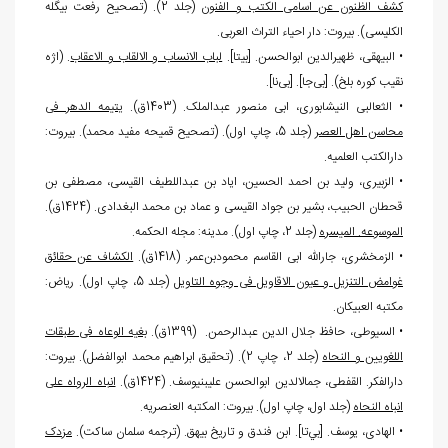
کشف الظنون عن اسامی الکتب و الفنون
(جلد 2). (تصحیح رفعت بیگله
الکلیسی). بيروت: دار احیاء التراث العربی.
• البیهقی، ظهیرالدین ابوالحسن. [بی‏تا].
لباب الانساب و الالقاب و الاعقاب
. (اژه
نقیب کوره بلخ). [بی
جا]. [بی
نا].
• الثعالبی النیشابوری، ابی منصور عبدالملک. (1403ق).
یتیمه الدهر فی
محاسن اهل العصر
(جلد 5، چاپ اول). (تصحیح قمیحه مفید محمد). بيروت:
دارالکتب العلمیه.
• الزبیری، ولید بن احمد الحسین، ایاد بن عبداللطیف القیسی، مصطفی بن
قحطان الحبیب، بشیر بن جواد القیسی و عماد بن محمد البغدادی. (1424ق).
الموسوعه. المیسره
(جلد 2، چاپ اول). مدينه: مجله الحکمه.
• الزمخشری، جارالله ابی القاسم محمودبن‏‌عمر. (1418ق).
الکشاف عن حقائق
غوامض التنزیل و عیون الاقاویل فی وجوه التاویل
(جلد 5، چاپ اول). رياض:
مکتبه العبیکان.
• السیوطی، حافظ جلال الدین عبدالرحمن. (1399ق).
بغيه الوعاه فی طبقات
اللغویین و النحاه
(جلد 2، چاپ 2). (تحقیق ابراهیم محمد ابوالفضل). بیروت:
دارالفکر. القفطی، جمال‏الدین ابوالحسن علی‏بن‏یوسف. (1424ق).
انباه الرواه علی
انباه النحاه
(جلد اول، چاپ اول). بيروت: المکتبه العنصریه.
• الهادی، یوسف. [بي
تا]. ابن فندق و تاریخ بیهق. (ترجمه سلمان ساکت).
مزدک