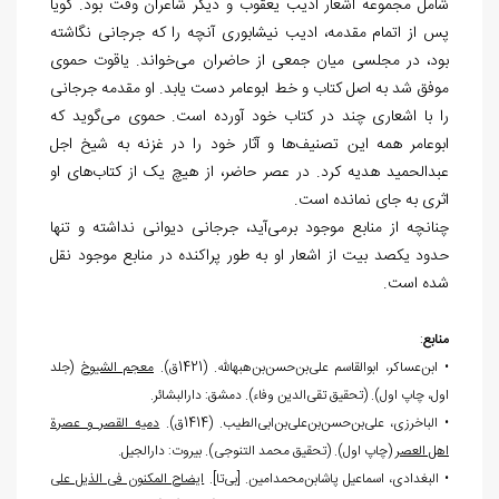
شامل مجموعه اشعار ادیب یعقوب و دیگر شاعران وقت بود. گویا
پس از اتمام مقدمه، ادیب نیشابوری آنچه را که جرجانی نگاشته
بود، در مجلسی میان جمعی از حاضران می
خواند. یاقوت حموی
موفق شد به اصل کتاب و خط ابوعامر دست یابد. او مقدمه جرجانی
را با اشعاری چند در کتاب خود آورده است. حموی می
گوید که
ابوعامر همه این تصنیف
ها و آثار خود را در غزنه به شیخ اجل
عبدالحمید هدیه کرد. در عصر حاضر، از هیچ یک از کتاب
های او
اثری به جای نمانده است.
چنانچه از منابع موجود برمی
آید، جرجانی دیوانی نداشته و تنها
حدود یکصد بیت از اشعار او به طور پراکنده در منابع موجود نقل
شده است.
منابع
:
• ابن‏‌عساکر، ابوالقاسم علی‏‌بن‏‌حسن‏‌بن‏‌هبه‏الله. (1421ق).
معجم الشیوخ
(جلد
اول، چاپ اول). (تحقیق تقی
الدین وفاء). دمشق: دارالبشائر.
• الباخرزی، علی‏‌بن‏‌حسن‏‌بن‏‌علی‏‌بن‏‌ابی‏‌الطیب. (1414ق).
دمیه القصر و عصرة
اهل العصر
(چاپ اول). (تحقیق محمد التنوجی). بيروت: دارالجیل.
• البغدادی، اسماعیل پاشابن‏‌محمدامین. [‏بی‌‏تا].
ایضاح المکنون فی الذیل علی