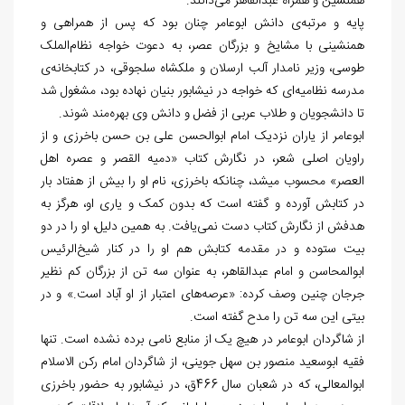
همنشین و همراه عبدالقاهر می
دانند.
پایه و مرتبه
ی دانش ابوعامر چنان بود که پس از همراهی و
همنشینی با مشایخ و بزرگان عصر، به دعوت خواجه نظام
الملک
طوسی، وزیر نامدار آلب ارسلان و ملکشاه سلجوقی، در کتابخانه
ی
مدرسه نظامیه
ای که خواجه در نیشابور بنیان نهاده بود، مشغول شد
تا دانشجویان و طلاب عربی از فضل و دانش وی بهره
مند شوند.
ابوعامر از یاران نزدیک امام ابوالحسن علی بن حسن باخرزی و از
راویان اصلی شعر، در نگارش کتاب «دميه القصر و عصره اهل
العصر» محسوب میشد، چنان‏که باخرزی، نام او را بیش از هفتاد بار
در کتابش آورده و گفته است که بدون کمک و یاری او، هرگز به
هدفش از نگارش کتاب دست نمی
یافت. به همین دلیل، او را در دو
بیت ستوده و در مقدمه کتابش هم او را در کنار شیخ‌‏الرئیس
ابوالمحاسن و امام عبدالقاهر، به عنوان سه تن از بزرگان کم نظیر
جرجان چنین وصف کرده: «عرصه
های اعتبار از او آباد است.» و در
بیتی این سه تن را مدح گفته است.
از شاگردان ابوعامر در هیچ یک از منابع نامی برده نشده است. تنها
فقیه ابوسعید منصور بن سهل جوینی، از شاگردان امام رکن الاسلام
ابوالمعالی، که در شعبان سال 466ق، در نیشابور به حضور باخرزی