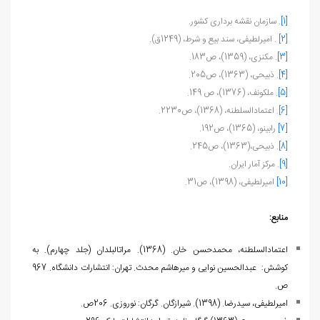
[1]
. سازمان نقشه برداری کشور.
[2]
. امیرلطیفی، سند بیع و شرط، (1249ق).
[3]
. مکنزی، (1359)، ص183.
[4]
. ذبیحی، (1363)، ص205.
[5]
. ملکونف، (1376)، ص 149.
[6]
. اعتمادالسلطنه، (1368)، ص2230.
[7]
رابینو، (1365)، ص192.
[8]
. ذبیحی،(1363)، ص245.
[9]
. مرکز آمار ایران.
[10]
امیرلطیفی، (1398)، ص31.
منابع:
اعتمادالسلطنه، محمدحسن خان. (1368). مرات‏البلدان (جلد چهارم). به
کوشش: عبدالحسین نوایی و میرهاشم محدث. تهران: انتشارات دانشگاه. 967
ص.
امیرلطیفی، سیدرضا. (1398). شیرازگان. گرگان: نوروزی. 206ص.