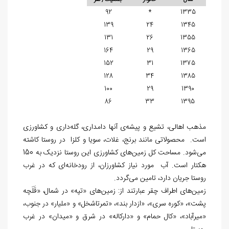
92
*
1335
139
24
1345
131
26
1355
164
29
1365
152
31
1375
128
34
1385
100
29
1390
86
33
1395
مذهب اهالی، تشیع و پیشه‌ی آنها دامداری، گله‌داری و کشاورزی
است. محصولاتی مانند برنج، غلات، سویا و کلزا در روستا کاشته
می‌شود. مساحت کل زمین‌های کشاورزی این روستا نزدیک به 150
هکتار است. آب مورد نیاز کشاورزان، از رودخانه‌ای که در غرب
روستا جریان دارد، تامین می‌گردد.
زمین‌های اطراف چقر عبارتند از: زمین‌های «تپه» در شمال، «قَلَچه
پشت»، «کوره سری»، «ازدار بند»، «تمرتاش‏خل» و «ملیار» در جنوب،
«میرآباد»، «کال حمام» و «دارکاله» در شرق و «میدان» در غرب