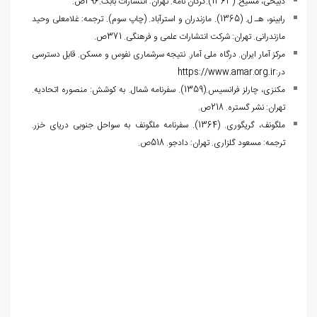
ذبیحی، مسیح. (1363).گرگان نامه. تهران: انتشارات بابک.296ص.
رابینو، هـ ل. (1365). مازندران و استرآباد. (چاپ سوم). ترجمه: غلامعلی وحید
مازندرانی. تهران: شرکت انتشارات علمی و فرهنگی. 371ص.
مرکز آمار ایران. درگاه ملی آمار. نتیجه سرشماری نفوس و مسکن. قابل دسترسی
در:
https://www.amar.org.ir
مکنزی، چارلز فرانسیس.(1359). سفرنامه شمال. به کوشش: منصوره اتحادیه.
تهران: نشر گستره. 218ص.
م‍ل‍گ‍ون‍ف‌، گ‍ری‍گ‍وری‌. (1364). س‍ف‍رن‍ام‍ه‌ م‍ل‍گ‍ون‍ف‌ ب‍ه‌ س‍واح‍ل‌ ج‍ن‍وب‍ی‌ دری‍ای‌ خ‍زر.
ترجمه: مسعود گلزاری. تهران: دادجو. 518ص.