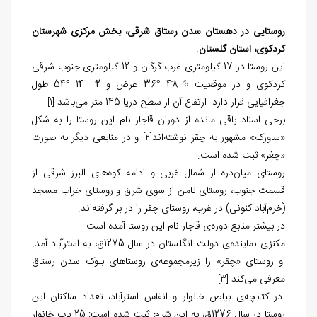
روستایی در دهستان سدن رستاق شرقی، بخش مرکزی شهرستان
کردکوی، استان گلستان.
این روستا در 17 کیلومتری غرب گرگان و 12 کیلومتری جنوب شرقی
کردکوی و‌ در موقعیت 0ً 48َ °36 عرض و 2ً 14َ °54 طول
جغرافیایی قرار دارد. ارتفاع آن از سطح دریا 145 متر می‌باشد.
[1]
برخی اسناد باقی مانده از دوران قاجار نام این روستا را به شکل
«ساورک» مشهور به چقر نوشته‌اند
و در منابعی دیگر به صورت
[2]
«چغر» ثبت شده است.
روستای میان‌دره از شمال غربی و ادامه کوه‌های البرز شرقی از
قسمت جنوب، روستای نامن از سوی شرق و روستای خراب مسجد
(خرم‏‌آباد کنونی) در غرب، روستای چقر را در بر گرفته‌اند.
در بیشتر منابع دوره‌ی قاجار نام این روستا آمده است.
مکنزی نماینده‌ی دولت انگلستان در سال 1275ق، به استرآباد آمد.
او روستای «چقر» را زیرمجموعه‌ی روستاهای بلوک سدن رستاق
معرفی می‏‌کند.
[3]
در کتابچه‌ی بیاض خانوار و انفاس استرآباد، تعداد ساکنان این
روستا در سال 1276ق، به این شرح ثبت شده است: 25 باب خانوار