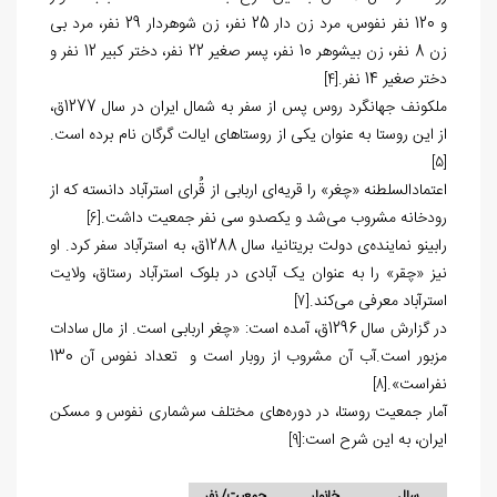
و 120 نفر نفوس، مرد زن دار 25 نفر، زن شوهردار 29 نفر، مرد بی
زن 8 نفر، زن بی‏شوهر 10 نفر، پسر صغیر 22 نفر، دختر کبیر 12 نفر و
دختر صغیر 14 نفر.
[4]
ملکونف جهانگرد روس پس از سفر به شمال ایران در سال 1277ق،
از این روستا به عنوان یکی از روستاهای ایالت گرگان نام برده است.
[5]
اعتمادالسلطنه «چغر» را قریه‏‌ای اربابی از قُرای استرآباد دانسته که از
رودخانه مشروب می‌‏شد و یکصدو سی نفر جمعیت داشت.
[6]
رابینو نماینده‌ی دولت بریتانیا، سال 1288ق، به استرآباد سفر کرد. او
نیز «چقر» را به عنوان یک آبادی در بلوک استرآباد رستاق، ولایت
استرآباد معرفی می‏‌کند.
[7]
در گزارش سال 1296ق، آمده است: «چغر اربابی است. از مال سادات
مزبور است.آب آن مشروب از روبار است و تعداد نفوس آن 130
نفراست».
[8]
آمار جمعیت روستا، در دوره‌های مختلف سرشماری نفوس و مسکن
ایران، به این شرح است:
[9]
سال
خانوار
جمعیت/ نفر