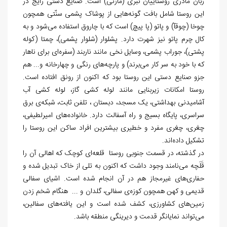
زبان مادری روستاییان تبری (مازنی) است. صنایع دستی رایج در
این روستا شامل بافت گونه‌هایی از پوشاک پشمی سنّتی همچون
چوخا (چوقآ) و پاتو (پا پیچ) است که با چاروق استفاده می‌شود و به
کال چرم پاتو نیز شهرت دارد. پشلوار (شلوار پشمی)، چمتا (کوله
پشتی)، جوراب پشمی، وسایل نخی مانند ناربند (سفره‌ای برای ناهار
که با خود به سر کار می‌برند) و پارچه‌های رنگی و چهارخانه و... هم
جزو صنایع دستی این روستا بود که اکنون از رونق افتاده است.
روستا امکانات زیربنایی مانند لوله کشی گاز، لوله کشی آب
آشامیدنی بهداشتی، یک مسجد، دبستان ، تلفن ثابت، شبکه‌ی برق
سراسری، پایگاه بسیج و راه آسفالت دارد. خانواده‌های امیرلطیفی،
چغری، چغری مفرد و خطیری بیشترین افراد ساکن این روستا را
تشکیل داده‌اند.
در گذشته، در قسمت جنوبی روستا قلعه‌ای کوچک که اهالی آن را
قَلَچه می‌نامند وجود داشت که اکنون به تلی از خاک تبدیل شده و
حفاری‌های غیرمجاز هم در آن انجام شده است. اشیای سفالی
قدیمی و کهن همچون کوزه‌ی سفالی، گلدان و ... هنگام شخم زدن
زمین‌های کشاورزی، کشف شده است و این یافته‌های سفالین،
می‌تواند نمایانگر قدمت و دیرینگی منطقه باشد.