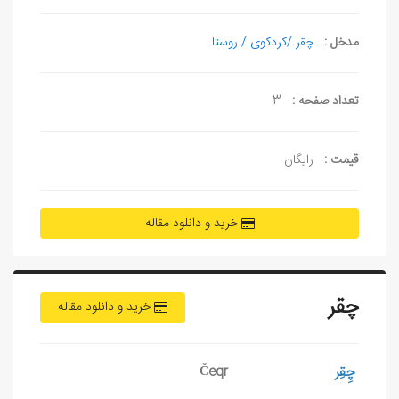
مدخل :
چقر /کردکوی / روستا
تعداد صفحه :
3
قیمت :
رایگان
خرید و دانلود مقاله
چقر
خرید و دانلود مقاله
چِقِر
Čeqr