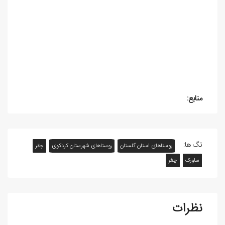
منابع:
تگ ها:
روستاهای استان گلستان
روستاهای شهرستان کردکوی
چقر
ساورک
چغر
نظرات