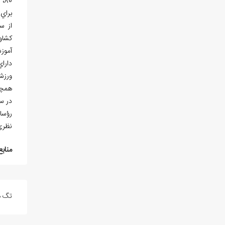
80، رشته
براي 
از سال 
كشاو
آموز
داراي 6 كارگاه مكانيك، ساختمان، صنايع چوب، سايت كامپيوتر، كارگاه الكترونيك و اتاق رسم اس
ورزشي و
همچن
در سال 1387
رؤساي
نظری
منابع
تگ ه