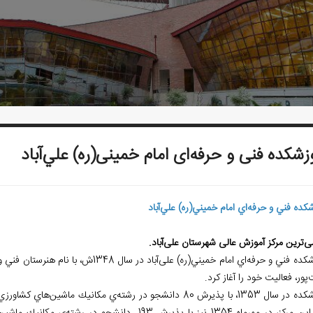
زشكده فنی و حرفه‌ای امام خمینی(ره) علي‌آباد
شكده فني و حرفه
اي امام خميني(ره) علي
آباد
ی
ترین مرکز آموزش عالی شهرستان علی
آباد.
شكده فني و حرفه
اي امام خميني(ره) علی
آباد در سال 1348ش، با نام ه
پور، فعاليت خود را آغاز كرد.
سال 1353، با پذيرش 80 دانشجو در رشته
ي مكانيك ماشين
هاي كشاورزي، 