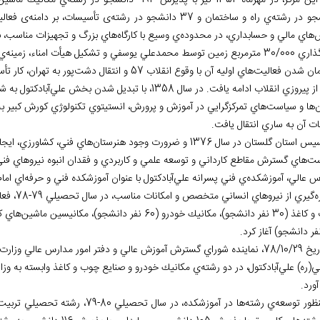
كز، در مهرماه 1354 نيز با پذيرش 193 دانشجو در رشته
ي مكانيك ماشين
جو در رشته
ي راه و ساختمان و 37 دانشجو در رشته
ی تأسيسات، بر دامنه
ی فعال
هاي مالي و حسابداري، در محدوده
ي وسيع با كارگاه
هاي بزرگ و تجهيزات مناسب، ب
 توسط محمدعلي يوسفي و تشكيل هيأت امناء، زمينه
ي 
مان شدن فعاليت
هاي اوليه آن با وقوع انقلاب 57 و انتقال دشت
پور به تهران، كار ت
يروزي انقلاب ادامه يافت. در سال 1358، با تبديل شدن بخش علي
آبادكتول به 
ن
ها و سياست
هاي تمركزگرايي در آموزش و پرورش، انستيتوي تكنولوژي كورش كبير به مدت 20سال تعطيل شد و
ات آن به ساري انتقال يافت.
 استان گلستان در سال 1376 و ضرورت وجود هنرستان
هاي فني، كشاورزي، ايجا
ست
هاي گسترش مقاطع كارداني و توسعه علمي و كاربردي و فقدان انبوه نيروهاي فني
س عالي، آموزشكده
ي فني پسرانه علي
آبادكتول با عنوان آموزشكده فني و حرفه
اي اما
ه
گيري از نيروهاي انساني متخصص و امكانات مناسب، در سال تحصيلي 79-78، فعاليت خود را با جذب 150 دانشجو در چهار رشته
جو)، مكانيك خودرو (60 نفر دانشجو)، مكانيسين ماشين
هاي كشاورزي 
امور مدارس عالي وزارت آموزش و پرورش با آموزشكده فني و حرفه
ي(ره) علي
آبادكتول، در دو رشته
ي مكانيك خودرو و صنايع چوب و كاغذ وابسته به وز
ورد.
نظور توسعه
ي رشته