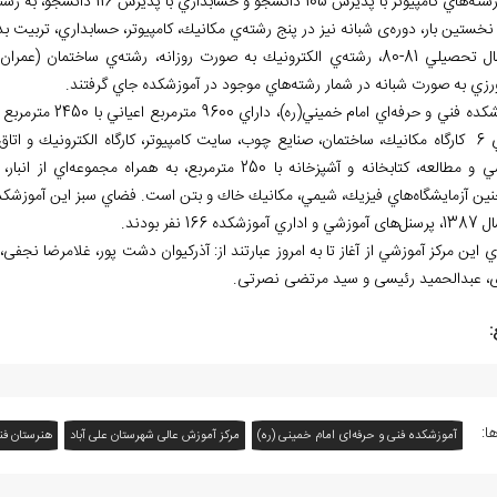
هاي كامپيوتر با پذيرش 105 دانشجو و حسابداري با پذيرش 116 دانشجو، به رشته
نخستین بار، دوره
ی شبانه نيز در پنج رشته
ي مكانيك، كامپيوتر،
حسابداري، تربيت بد
تحصيلي 81-80، رشته
ي الكترونيك به صورت روزانه، رشته
ي ساختمان (عمران)
رزي به صورت شبانه در شمار رشته
هاي موجود در آموزشكده جاي گرفتند.
شكده فني و حرفه
ت. افزون بر اين، اين آموزشكده داراي سالن
 مطالعه، كتابخانه و آشپزخانه با 250 مترمربع، به همراه مجموعه
اي از انبار
ين آزمايشگاه
هاي فيزيك، شيمي، مكانيك خاك و بتن است. فضاي سبز اين آموزشكده، 5000 متر ا
، پرسنل
های آموزشي و اداري آموزشكده 166 نفر بودند.
 اين مركز آموزشي از آغاز تا به امروز عبارتند از: آذرکیوان دشت پور، غلامرضا ن
، عبدالحمید رئیسی و سید مرتضی نصرتی.
:
ا:
آموزشکده فنی و حرفه‌ای امام خمینی (ره)
مرکز آموزش عالی شهرستان علی آباد
هنرستان فن