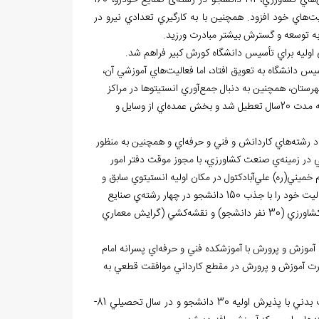
هاي كشاورزي، 191 دانشجو در رشته
ی صنايع خودرو، 160
يت
هاي خود افزود. همچنين با به كارگيري تعدادي نیرو در
ه توسعه و گسترش بيشتر مبادرت ورزيد.
اوليه براي تأسيس دانشگاه كورش كبير فراهم شد.
أسيس دانشگاه به تعويق افتاد، اما فعاليت
هاي آموزشي آن،
شهرستان، همچنين به دنبال جمع
آوري انستيتوها در مراكز
 بخش عمده
اي از وسايل و
د رشته
هاي كاردانش و فني و حرفه
اي و همچنين به منظور
 در زمينه
ي صنعت كشاورزي، با مجوز موقت دفتر امور
م خميني(ره) علي
آبادكتول در مكان اوليه انستيتوي سابق و
ي صنايع
(30 نفر دانشجو) و نقشه
كشي (گرايش معماري
اي پسرانه امام
ارت آموزش و پرورش در مقطع كارداني موافقت قطعي به
ها در آموزشكده، در سال تحصيلي 80-79، رشته تحصيلي تربيت بدني با پذيرش اوليه 30 دانشجو و در سال تحصيلي 81-