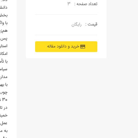
داد. اين مر
تعداد صفحه :
3
دانش
بخش
با واگذاري 30/000 مترمربع زمين
قیمت :
رایگان
هم
ز
پس از پ
استا
خرید و دانلود مقاله
امكان
با تأسيس
سيا
مدار
با بهر
چوب و كاغذ (30 نفر دانش
30 نفر دانشجو) آغاز كرد.
در تاريخ 78/10/29، نماينده شوراي گسترش آموزش عالي و دفتر 
خمين
عمل آ
به م