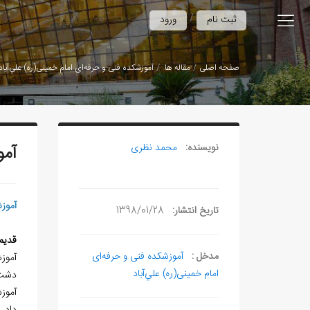
/
ثبت نام
ورود
صفحه اصلی
مقاله ها
آموزشكده فنی و حرفه‌ای امام خمینی(ره) علي‌آباد
نویسنده:
محمد نظری
آمو
آموز
تاریخ انتشار:
1398/01/28
قدیم
مدخل :
آموزشكده فنی و حرفه‌ای
آموز
امام خمینی(ره) علي‌آباد
دشت‌‏
آموزشكده در 