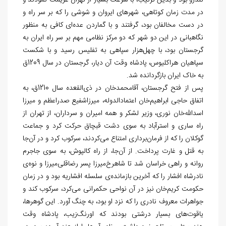
تندرو بود و بدین ترتیب، با سرعت بسیار از تهران عزیمت نمودند و
در مدت زمان کوتاهی، شهرهای ایروان و شوشی را که بر سر راه و
در دست مخالفان بود، گرفتند و با گماردن عده‏‏‌ای کافی به منظور
نگاهبانی در این دو شهر که دو مرکز نظامی مهم بر سر راه ایران به
گرجستان بود، با چهل‌‏هزار سپاهی به تفلیس رسید و با شکست
سپاهیان هراکلیوس، پادشاه وقت آن دیار، گرجستان در سال 1209ق
به خاک ایران بازگردانده شد.
پس از فتح گرجستان، آقامحمدخان در ذی
القعده سال 1210ق، به
اتفاق حاجی ابراهیم‌‏خان اعتمادالدوله، میرزاشفیع صدراعظم و میرزا
اسدالله‏‌خان نوری، وزیر لشکر و همه امیران و سرداران، از تهران از
راه ساری و استرآباد به سوی دشت قبچاق حرکت کرد و جماعت
گوکلان را که از فرمان‌برداری امتناع می‏‌کردند، سرکوب کرد و در آن
جا
به قتل و غارت پرداخت. از آن
جا، از راه کالپوش، به سوی جاجرم
روانه و راهی خراسان شد تا شاهرخ‌‏میرزا پسر رضاقلی‏‌میرزا و نوه
ی
نادرشاه افشار را که آخرین بازمانده
ی سلسله افشاریه بود و در زمان
حکومت کریم‌‏خان نیز در آن نواحی حکمرانی می
کرد، سرکوب کند و
جواهرات معروف نادری را که نزد او بود، به چنگ آورد. این گوهرها،
یاقوت‏‌های بسیار درشتی بودند که اورنگ‌‏زیب، پادشاه وقت