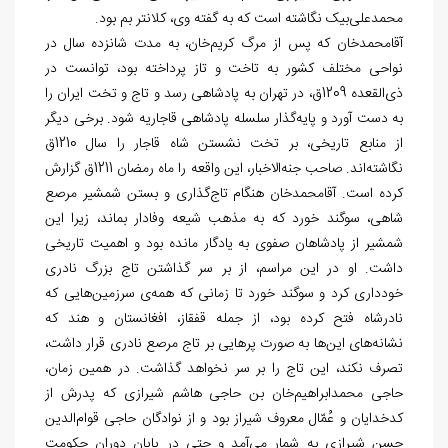
محمدعلی‌‏بیک نگاشته است که به گفته وی، کلانتر بم بود.
آقامحمدخان که پس از مرگ کریم‌‏خان، به مدت شانزده سال در
نواحی مختلف کشور به تاخت و تاز پرداخته بود، توانست در
ذی
القعده 1209ق، در تهران به پادشاهی رسد و تاج و تخت ایران را
به دست آورد و پایه‏‌گذار سلسله پادشاهی قاجاریه شود. برخی دیگر
از منابع تاریخی، بر تخت نشستن شاه قاجار را سال 1210ق
نگاشته‌‏اند. صاحب جنه‏‌الاخبار، این واقعه را ماه رمضان 1211ق گزارش
کرده است. آقامحمدخان هنگام تاج‏‌گذاری و بستن شمشیر مرصع
شاهی، سوگند خورد که به مذهب شیعه وفادار بماند، زیرا این
شمشیر از پادشاهان صفوی به یادگار مانده بود و اهمیت تاریخی
داشت. او در این مراسم، از بر سر گذاشتن تاج بزرگ نادری
خودداری کرد و سوگند خورد تا زمانی که همه
ی سرزمین‌‏هایی که
نادرشاه فتح کرده بود، از جمله قفقاز، افغانستان و هند که
نشانه‏‌های این
ها به‏ صورت پرهایی بر تاج مرصع نادری قرار داشت،
تصرف نکند، این تاج را بر سر نخواهد گذاشت. در همین زمان،
حاجی محمدابراهیم‌‏خان بن حاجی ‏‏هاشم شیرازی که پدرش از
کدخدایان و عُمّال معروف شیراز بود و از نوادگان حاجی قوام‏‌الدین
حسن شیرازی به شمار می‏‌آمد و حتی در پایان دوران حکومت