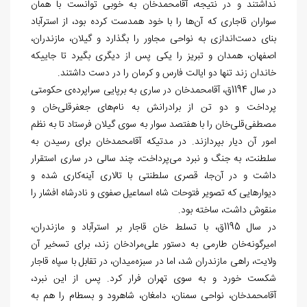
نداشتند و در نتیجه، آقامحمدخان به خوبی توانست با همان
سواران قاجاری که آن
ها را با خود همدست کرده بود، از استرآباد
بنای دست
اندازی به نواحی مجاور را بگذارد و گیلان، مازندران،
اصفهان، همدان و تبریز را یکی پس از دیگری بگیرد تا جایی‏که
خاندان زند تنها دو ایالت فارس و کرمان را در دست داشتند.
در سال 1194ق، آقامحمدخان در ساری به برپایی سراپرده
ی حکومتی
پرداخت و دو تن از برادرانش به نام‌‏های جعفرقلی‏‌خان و
مصطفی‏‌قلی‏‌خان را با هفتصد سوار به سوی گیلان فرستاد تا به نظم
امور آن دیار بپردازند. در مدتی‏که آقامحمدخان برای رسیدن به
سلطنت، به جنگ و نبرد می‏
پرداخت، چند سالی در ساری استقرار
داشت و در آن
جا، قصری سلطنتی با تالاری آینه‏‌کاری شده و
دیوارهایی که تصویر فتوحات شاه اسماعیل صفوی و نادرشاه افشار را
منقوش داشت، ساخته بود.
در سال 1195ق، با تسلط خان قاجار بر استرآباد و مازندران،
امیرگونه‏‌خان طارمی به دستور علی
مرادخان زند، برای تسخیر آن
ولایت، راهی مازندران شد، اما در سبزه‌‏میدان، در تقابل با سپاه قاجار
شکست خورد و به سوی تهران فرار کرد. پس از این نبرد،
آقامحمدخان، نواحی سمنان، دامغان، شاهرود و بسطام را هم به