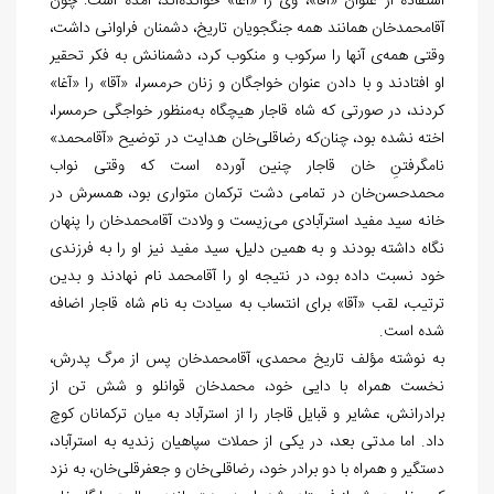
استفاده از عنوان «آقا»، وی را «آغا» خوانده‌‏اند، آمده است: چون
آقامحمدخان همانند همه جنگجویان تاریخ، دشمنان فراوانی داشت،
وقتی همه
ی آن‏ها را سرکوب و منکوب کرد، دشمنانش به فکر تحقیر
او افتادند و با دادن عنوان خواجگان و زنان حرمسرا، «آقا» را «آغا»
کردند، در صورتی که شاه قاجار هیچ‏گاه به‏‌منظور خواجگی حرمسرا،
اخته نشده بود، چنان
که رضاقلی‏‌خان هدایت در توضیح «آقامحمد»
نام‏گرفتنِ خان قاجار چنین آورده است که وقتی نواب
محمدحسن‏‌خان در تمامی دشت ترکمان متواری بود، همسرش در
خانه سید مفید استرآبادی می‏‌زیست و ولادت آقامحمدخان را پنهان
نگاه داشته بودند و به‏ همین دلیل، سید مفید نیز او را به فرزندی
خود نسبت داده بود، در نتیجه او را آقامحمد نام نهادند و بدین
ترتیب، لقب «آقا» برای انتساب به سیادت به نام شاه قاجار اضافه
شده است.
به نوشته مؤلف تاریخ محمدی، آقامحمدخان پس از مرگ پدرش،
نخست همراه با دایی خود، محمدخان قوانلو و شش تن از
برادرانش، عشایر و قبایل قاجار را از استرآباد به میان ترکمانان کوچ
داد. اما مدتی بعد، در یکی از حملات سپاهیان زندیه به استرآباد،
دستگیر و همراه با دو برادر خود، رضاقلی
خان و جعفرقلی‏‌خان، به نزد