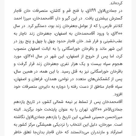
کرده
اند.
در جمادی‌‏الاول 1199ق، با فتح قم و کاشان، متصرفات خان قاجار
گسترش بیشتری یافت. در این گیر و دار، آقامحمدخان، میرزا احمد
کلانتر فارس را که از عوامل جعفرخان زند بود، دستگیر کرد. در سال
1200ق، با ورود آقامحمدخان به اصفهان، جعفرخان زند ناچار به
عقب‏‌نشینی و فرار شد. خان قاجار حدود چهل یا چهل و پنج روز در
این شهر ماند و باقرخان خوراسگانی را به ایالت اصفهان منصوب
کرد، اما پس از خروج از اصفهان، این شهر در سال 1201ق، مورد
هجوم سپاه بیست و یک هزار نفری جعفرخان زند قرار گرفت و
باقرخان خوراسگانی نیز به قتل رسید. با این همه، در همین سال،
پس از کشمکش‏‌های متعدد در نواحی همدان، فراهان و اصفهان،
سپاه قاجار مناطق از دست رفته را دوباره به دایره
ی متصرفات خود
افزود.
آقامحمدخان پس از تسلط بر نیمه شمالی کشور، در تاریخ یازدهم
جمادی‌‏الآخر 1200ق، تهران را به عنوان پایتخت خود برگزید. البته
میرزاحسن حسینی فسایی، این تاریخ را یازدهم جمادی
الاول نگاشته
است. مورخان، دلیل این انتخاب را نزدیکی همیشگی مرکز کشور به
استرآباد و مازندران می
دانستند که خان قاجار بدان
جا تعلق خاطر