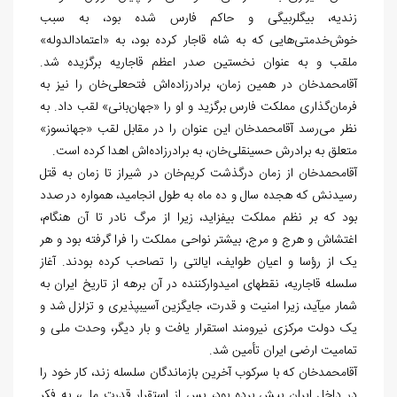
زندیه، بیگلربیگی و حاکم فارس شده بود، به سبب
خوش‏‌خدمتی‏‌هایی که به شاه قاجار کرده بود، به «اعتمادالدوله»
ملقب و به‏ عنوان نخستین صدر اعظم قاجاریه برگزیده شد.
آقامحمدخان در همین زمان، برادرزاده‌‏اش فتحعلی‏‌خان را نیز به
فرمان
گذاری مملکت فارس برگزید و او را «جهان‌بانی» لقب داد. به
نظر می
رسد آقامحمدخان این عنوان را در مقابل لقب «جهانسوز»
متعلق به برادرش حسینقلی‏‌خان، به برادرزاده‏‌اش اهدا کرده است.
آقامحمدخان از زمان درگذشت کریم‏‌خان در شیراز تا زمان به قتل
رسیدنش که هجده سال و ده ماه به طول انجامید، همواره در صدد
بود که بر نظم مملکت بیفزاید، زیرا از مرگ نادر تا آن هنگام،
اغتشاش و هرج و مرج، بیشتر نواحی مملکت را فرا گرفته بود و هر
یک از رؤسا و اعیان طوایف، ایالتی را تصاحب کرده بودند. آغاز
سلسله قاجاریه، نقطه‏ای امیدوارکننده در آن برهه از تاریخ ایران به
شمار می‏آید، زیرا امنیت و قدرت، جایگزین آسیب‏پذیری و تزلزل شد و
یک دولت مرکزی نیرومند استقرار یافت و بار دیگر، وحدت ملی و
تمامیت ارضی ایران تأمین شد.
آقامحمدخان که با سرکوب آخرین بازماندگان سلسله زند، کار خود را
در داخل ایران پیش برده بود، پس از استقرار قدرت ملی، به فکر