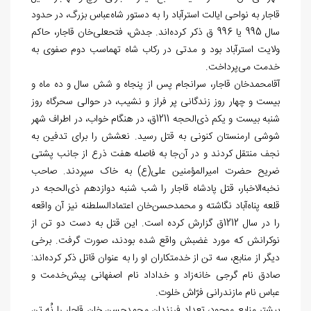
قاجار به نواحی ایالت استرآباد را به دستور شاه
عباس بزرگ، در حدود
سال‏ 995 یا 996 ق ذکر کرده‌‏اند. جدش، فتحعلی‌‏خان قاجار، حاکم
ولایت استرآباد بود و مدتی در رکاب شاه تهماسب دوم صفوی به
خدمت می‏‌پرداخت.
آقامحمدخان قاجار، سرانجام پس از پنجاه و شش سال و ده ماه و
بیست و چهار روز زندگانی پر فراز و نشیب، در حوالی سحرگاه روز
شنبه بیست و یکم ذی‏‌الحجه 1211ق، در هنگام خواب، در اطراف شهر
شوشی ارمنستان کنونی به قتل رسید. نعشش را برای تدفین به
نجف منتقل کردند و در آن
جا به فاصله هفت ذرع از جانب پشتی
ضریح حضرت امیرالمؤمنین علی(ع) به خاک سپردند. صاحب
نخبه‏‌الاخبار، قتل پادشاه قاجار را شب شنبه دوازدهم ذی
الحجه در
قلعه پناه‌‏آباد نگاشته و محمدحسن‏‌خان اعتمادالسلطنه نیز آن واقعه
را در سال 1212ق گزارش کرده است. این قتل به دست دو تن از
نوکرانش که مورد غضبش واقع شده بودند، صورت گرفت. برخی
دیگر از منابع، سه تن از خدمتکاران او را به عنوان قاتل ذکر کرده
اند:
صادق نام گرجی خانه‏‌زاد و خداداد نام اصفهانی پیش‌خدمت و
عباس نام مازندرانی فرّاش خلوت.
بیشتر منابع موجود، تعداد فرزندان محمدحسن خان قاجار را نُه تن