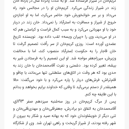
کریم‌‏خان در شیراز فرستاده شد. او به مدت پانزده سال در بارگاه خان
زند در شیراز زندگی می‏‌کرد. کریم‏‌خان او را در مجالس خود راه
می‏‌داد و بر سر خوان‏خورش خود حاضر می‏‌کرد، اما به او اجازه
ی
خروج از شیراز و مسافرت به استرآباد را نمی‏‌داد. خان زند در دربار
خود با او مهربانی می
کرد و به سبب کمال فراست و کیاستی هم که
در او می‏‌دید، وی را «پیران ویسه» لقب داده بود. نویسنده تاریخ
عضدی آورده است: روزی کریم‏‌خان از سر رأفت تصمیم گرفت تا
خان قاجار را به حکومت اِسترآباد منصوب کند، اما با مخالفت
وزیرش، میرزاجعفر مواجه شد. او این تصمیم را به فرستادن شیر به
بیشه
، تعبیر کرده بود. دشمنی و نفرت آقامحمدخان با خان زند به
حدی بود که هر وقت در اتاق
های سلطنتی تنها می‏‌ماند، با چاقو و
قلم‌‏تراش، فرش‏‌های دربار را پاره می‏‌کرد و با خود می‏‌گفت: حالا
همین‏قدر از دستم برمی‏‌آید تا وقتی که خداوند برایم بخواهد و بدانم
با این طایفه چه کنم.
پس از مرگ کریم‏‌خان در روز سه‏‌شنبه سیزدهم صفر 1193ق،
آقامحمدخان به اتفاق دو برادرش، جعفرقلی‏‌خان و مهدی
قلی‏‌خان و
تنی دیگر از خویشاوندان خود که به بهانه صید و شکار به بیرون از
شهر رفته ‏بودند، از شیراز گریخت و راهی تهران شد. وی از شکارگاه