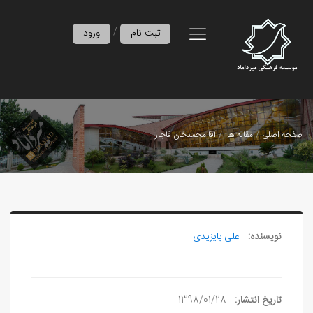
/
ثبت نام
ورود
صفحه اصلی
مقاله ها
آقا محمدخان قاجار
نویسنده:
علی بایزیدی
تاریخ انتشار:
1398/01/28