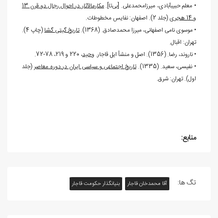
• معلم حبیب‏آبادی، میرزامحمدعلی. [بی
تا].
مکارم‏الآثار در احوال رجال دو قرن 13
و 14 هجری
(جلد 2). اصفهان: نفایس مخطوطات.
• موسوی نامی اصفهانی، میرزا محمدصادق. (1368).
تاریخ گیتی گشا
(چاپ 4).
تهران: اقبال.
• ناروند، رضا. (1356). اصل و منشأ ایل قاجار.
وحید
، 220 و 219، 78-72.
• نفیسی، سعید. (1335).
تاریخ اجتماعی و سیاسی ایران در دوره معاصر
(جلد
اول). تهران: شرق.
منابع:
تگ ها:
آقا محمدخان قاجار
بنیانگذار حکومت قاجار