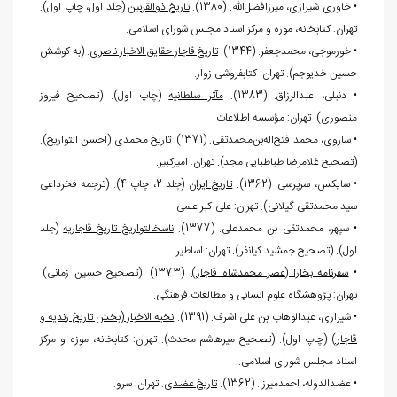
• خاوری شیرازی، میرزافضل
الله. (1380).
تاریخ ذوالقرنین
(جلد اول، چاپ اول).
تهران: کتابخانه، موزه و مرکز اسناد مجلس شورای اسلامی.
• خورموجی، محمدجعفر. (1344).
تاریخ قاجار حقایق الاخبار ناصری
. (به کوشش
حسین خدیوجم). تهران: کتابفروشی زوار.
• دنبلی، عبدالرزاق. (1383).
مآثر سلطانیه
(چاپ اول). (تصحیح فیروز
منصوری). تهران: مؤسسه اطلاعات.
• ساروی، محمد فتح
اله
بن
محمدتقی. (1371).
تاریخ محمدی (احسن التواریخ)
.
(تصحیح غلامرضا طباطبایی مجد). تهران: اميركبير.
• سایکس، سرپرسی. (1362).
تاریخ ایران
(جلد 2، چاپ 4). (ترجمه فخرداعی
سید محمدتقی گیلانی). تهران: علی
اکبر علمی.
• سپهر، محمدتقی بن محمدعلی. (1377).
ناسخ‏التواریخ تاریخ قاجاریه
(جلد
اول). (تصحیح جمشید کیانفر). تهران: اساطیر.
•
سفرنامه بخارا (عصر محمدشاه قاجار)
. (1373). (تصحیح حسین زمانی).
تهران: پژوهشگاه علوم انسانی و مطالعات فرهنگی.
• شیرازی، عبدالوهاب بن علی اشرف. (1391).
نخبه الاخبار (بخش تاریخ زندیه و
قاجار)
(چاپ اول). (تصحیح میرهاشم محدث). تهران: کتابخانه، موزه و مرکز
اسناد مجلس شورای اسلامی.
• عضدالدوله، احمدمیرزا. (1362).
تاریخ عضدی
. تهران: سرو.