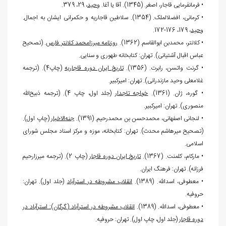
• فرمانفرمایی قاجار، اصغر. (1345). آقا یا آغا.
وحید
، 29، 379.
• کرمانی، افضل‏الملک. (1354). سلاطین قاجاریه و حکمرانی ایشان به اجمال.
وحید
، 179، 176-172.
• كلانتر، محمدبن ابوالقاسم. (1362).
روزنامه میرزامحمد کلانتر فارس
. (تصحیح
عباس اقبال آشتیانی). تهران: کتابخانه طهوری و سنایی.
• گرنت واتسن، رابرت. (1356).
تاریخ ایران دوره قاجاریه
(چاپ4). (ترجمه
غلامعلی وحید مازندرانی). تهران: امیرکبیر.
• گوره، ژان. (1361).
خواجه تاجدار
(جلد اول، چاپ 4). (ترجمه ذبیح
الله
منصوری). تهران: امیرکبیر.
• لنجانی اصفهانی، محمدحسن بن محمدرحیم. (1391).
جنه
الاخبار
(چاپ اول).
(تصحیح میرهاشم محدث). تهران: کتابخانه، موزه و مرکز اسناد مجلس شورای
اسلامی.
• مارکام، کلمنت. (1367).
تاریخ ایران دوره قاجار
(چاپ 2). (ترجمه میرزارحیم
فرزانه). تهران: فرهنگ ایران.
• معطوفی، اسدالله. (1389).
انقلاب مشروطه در استرآباد
(جلد اول). تهران:
حروفیه.
• معطوفی، اسدالله. (1389).
انقلاب مشروطه در استرآباد (گرگان): استرآباد در
دوره قاجار
(جلد اول، چاپ اول). تهران: حروفیه.