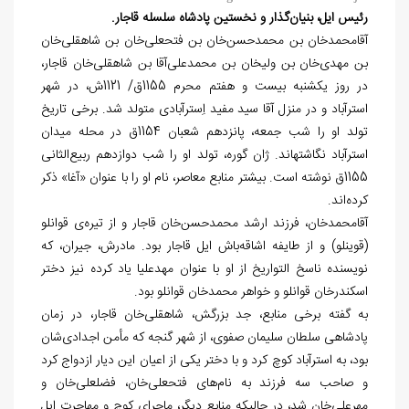
رئیس ایل، بنیان
گذار و نخستین پادشاه سلسله قاجار.
آقامحمدخان بن محمدحسن‏‌خان بن فتحعلی‏‌خان بن شاهقلی‏‌خان
بن مهدی‏‌خان بن ولی‏خان بن محمدعلی‏‌آقا بن شاهقلی‏‌خان قاجار،
در روز یکشنبه بیست و هفتم محرم 1155ق/ 1121ش، در شهر
استرآباد و در منزل آقا سید مفید اِسترآبادی متولد شد. برخی تاریخ
تولد او را شب جمعه، پانزدهم شعبان 1154ق در محله میدان
استرآباد نگاشته‏اند. ژان گوره، تولد او را شب دوازدهم ربیع‏‌الثانی
1155ق نوشته است. بیشتر منابع معاصر، نام او را با عنوان «آغا» ذکر
کرده‌‏اند.
آقامحمدخان، فرزند ارشد محمدحسن‏‌خان قاجار و از تیره
ی قوانلو
(قوینلو) و از طایفه اشاقه‌‏باش ایل قاجار بود. مادرش، جیران، که
نویسنده ناسخ التواریخ از او با عنوان مهدعلیا یاد کرده نیز دختر
اسکندرخان قوانلو و خواهر محمدخان قوانلو بود.
به گفته برخی منابع، جد بزرگش، شاه‏قلی‏‌خان قاجار، در زمان
پادشاهی سلطان سلیمان صفوی، از شهر گنجه که مأمن اجدادی‏‌شان
بود، به استرآباد کوچ کرد و با دختر یکی از اعیان این دیار ازدواج کرد
و صاحب سه فرزند به نام‏‌های فتحعلی‏‌خان، فضلعلی‌‏خان و
مهرعلی‏‌خان شد، در حالی‏که منابع دیگر، ماجرای کوچ و مهاجرت ایل