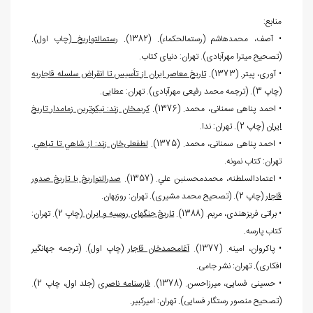
منابع:
• آصف، محمدهاشم (رستم‏الحکماء). (1382).
رستم‏التواریخ
(چاپ اول).
(تصحیح میترا مهرآبادی). تهران: دنیای کتاب.
• آوری، پیتر. (1373).
تاریخ معاصر ایران از تأسیس تا انقراض سلسله قاجاریه
(چاپ 3). (ترجمه محمد رفیعی مهرآبادی). تهران: عطایی.
• احمد پناهی سمنانی، محمد. (1376).
کریم‏خان زند: نیکوترین زمامدار تاریخ
ایران
(چاپ 2). تهران: ندا.
• احمد پناهی سمنانی، محمد. (1375).
لطفعلی
خان زند: از شاهي تا تباهي
.
تهران: کتاب نمونه.
• اعتمادالسلطنه، محمدمحسن‏بن علي. (1357).
صدرالتواریخ یا تاریخ صدور
قاجار
(چاپ 2). (تصحیح محمد مشیری). تهران: روزبهان.
• براتی فریزهندی، مریم. (1388).
تاریخ جنگ‏های روسیه و ایران
(چاپ 2). تهران:
کتاب پارسه.
• پاکروان، امینه. (1377).
آغامحمدخان قاجار
(چاپ اول). (ترجمه جهانگیر
افکاری). تهران: نشر جامی.
• حسینی فسایی، میرزاحسن. (1378).
فارسنامه ناصری
(جلد اول، چاپ 2).
(تصحیح منصور رستگار فسایی). تهران: امیرکبیر.