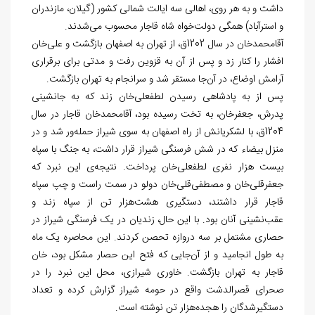
داشت و به هر روی، اهالی سه ایالت شمالی کشور (گیلان، مازندران
و استرآباد) همگی دولت‌خواه شاه قاجار محسوب می‏‌شدند.
آقامحمدخان در سال 1202ق، از تهران به اصفهان بازگشت و علی‏‌خان
افشار را کنار زد و پس از آن به قزوین رفت و مدتی برای برقراری
آرامش اوضاع، در آن
جا مستقر شد و سرانجام به تهران بازگشت.
پس از به پادشاهی رسیدن لطفعلی‏‌خان زند که به جانشینی
پدرش، جعفرخان، به تخت رسیده بود، آقامحمدخان قاجار در سال
1204ق، با لشکریانش از راه اصفهان به سوی شیراز حمله‌‏ور شد و در
منزل بیضاء که در شش فرسنگی شیراز قرار داشت، به جنگ با سپاه
بیست هزار نفری لطفعلی‏‌خان پرداخت. نتیجه
ی این نبرد که
جعفرقلی‌‏خان و مصطفی‌‏قلی‏‌خان دولو در سمت راست و چپ سپاه
قاجار قرار داشتند، دستگیری هشت‏‌هزار تن از سپاه زند و
عقب‌‏نشینی آنان بود. با این حال، زندیان در یک فرسنگی شیراز در
حصاری مشتمل بر سه دروازه تحصن کردند. این محاصره یک ماه
به طول انجامید و از آن
جایی که فتح این حصار مشکل بود، خان
قاجار به تهران بازگشت. خاوری شیرازی، محل این نبرد را در
صحرای قصرالدشت واقع در حومه شیراز گزارش کرده و تعداد
دستگیرشدگان را هجده‏‌هزار تن نوشته است.