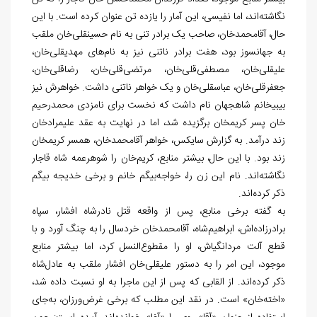
نگاشته‌‏اند، اما نفیسی، این آمار را یازده تن عنوان کرده است. با این
حال، آقامحمدخان، صاحب یک برادر تنی به نام‏ حسینقلی‏‌خان ملقب
به جهانسوز بود، هفت برادر ناتنی نیز به نام‏‌های مهدی‏قلی‌‏خان،
علی‏قلی‏‌خان، مصطفی‏‌قلی‏‌خان، ‏مرتضی‏‌قلی‏‌خان، رضاقلی‏‌خان،
جعفرقلی‏‌خان، عباسقلی
خان و یک خواهر ناتنی داشت. خواهرش نیز
بی‏بی‏خانم شاه‏جهان نام داشت که نخست برای نامزدی محمدرحیم
خان پسر کریم‏خان برگزیده شد، اما در نهایت به عقد علیمرادخان
زند درآمد. به گزارش سایکس، خواهر آقامحمدخان، همسر کریم‏خان
زند بود. با این حال، بیشتر منابع، کریم‏‌خان را شوهرعمه شاه قاجار
نگاشته‏‌اند. نام این زن را، خواجه‌‏بیگم خانم و برخی خدیجه بیگم
ذکر کرده
اند.
به گفته برخی منابع، پس از واقعه قتل نادرشاه افشار، سپاه
برادرزاده‌‏اش، ابراهیم‌‏‏شاه، آقامحمدخان خردسال را به چنگ آورد و با
قطع آلت مردانگی‏اش،‏ او را مقطوع‌‏النسل کرد، اما بیشتر منابع
موجود، این امر را به دستور علیقلی‏‌خان افشار ملقب به عادل‌شاه
ذکر کرده‌‏اند. از القابی که پس از این ماجرا به او نسبت داده‏ شد،
«اخته‏‌خان» است. در نقد این مطلب که برخی غرض‏‌ورزان، به‏‌جای