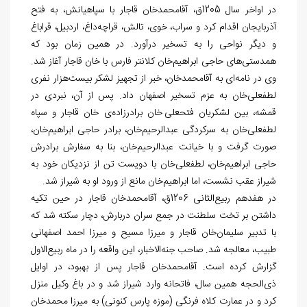
در اواخر سال 1205ق، آقامحمدخان قاجار با سپاهیانش، به فتح
آذربایجان اقدام کرد و سراب، خوی، تالش، قراچه‌‏داغ، اردبیل، قراباغ
و دیگر نواحی را به تسخیر درآورد. در همین زمان بود که
همدستی‏‌های حاجی ابراهیم‏‌خان کلانتر فارس با خان قاجار آغاز شد.
وی در نامه‏‌ای به آقامحمدخان، خبر از تجهیز لشکر بیست‏‌هزار نفری
لطفعلی‌‏خان به عزم تسخیر اصفهان داد. پس از آن، نبردی در
قمشه، بین لشکریان فتحعلی خان برادرزاده
ی خان قاجار و سپاه
لطفعلی‏‌خان به سرکردگی عبدالرحیم‏‌خان، برادر حاجی ابراهیم‏‌خان،
صورت گرفت و با خیانت عبدالرحیم‌‏خان، بنا به سفارش برادرش
حاجی ابراهیم‌‏خان، لطفعلی‌‏خان با دویست تن از نزدیکان خود به
شیراز عقب نشست، اما ابراهیم‏‌خان مانع از ورود او به شیراز شد.
در هفدهم ربیع‌‏الثانی 1206ق، آقامحمدخان قاجار در حین تکیه
داشتن بر تخت سلطنت در جمع سران دربارش، دچار سکته شد که
با تدبیر سلیمان‏‌خان قاجار و میرزا مسیح و میرزا احمد اصفهانی
طبیب، معالجه شد. صاحب جنه
الاخبار، این واقعه را در ماه ربیع‏‌الاول
گزارش کرده است. آقامحمدخان قاجار پس از بهبود، در اوایل
ذی‏‌الحجه همین سال، فاتحانه وارد شیراز شد و در باغ وکیل منزل
کرد و در عمارت کلاه فرنگی (موزه پارس کنونی) به میرزا محمدخان