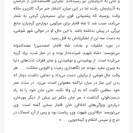
و حتی به آذربایجان نیز رسیده‏‌اند. بنابراین آقامحمدخان از خراسان
به آذربایجان رفت، اما در این میان، انتشار خبر مرگ کاترین، ملکه
وقت روسیه، که پشتیبانی قوی برای مسیحیان گرجی به‏ شمار
می‏‌آمد، سبب شد تا شاه قاجار برای سرکوبی دوباره
ی گرجیان، مانع
بزرگی در پیش نداشته باشد. با این حال، او در حوالی شهر شوشی،
به دست سه تن از لشکریانش به قتل رسید.
در مورد خلقیات و عادات شاه قاجار، احمدمیرزا عضدالدوله
می‏‌نویسد: «شاه شهید، شب‏زنده‌‏دار بوده و در نماز شب، زیاد گریه
می‏‌کرده است. از پوشیدنی و نوشیدنی و سایر فقرات لذت‏‌های دنیا
به چیزی مقید نبوده، جز نگاهداری رعیت و افزونی مملکت ... . هر
وقت حال خوشی از برایش دست می‏‌داد و دماغی داشت، دوتار که
زدن این ساز در میان تراکمه معمولی ا‏ست، می‏‌زد. در مدت عمر
خود مطلبی نگفت که به آن وفا نکند، حتی جان خود را به راه
درست‏‌قولی گذاشت.» سر جان ملکم نیز بیش از دیگر مورخان،
درباره
ی ویژگی‏‌های اخلاقی خان قاجار سخن گفته است. وی
می‏‌نویسد: «بالاترین شهوت وی، ریاست بود و پس از آن، امساک در
خرج و سپس انتقام و کینه‏‌جویی ... .»