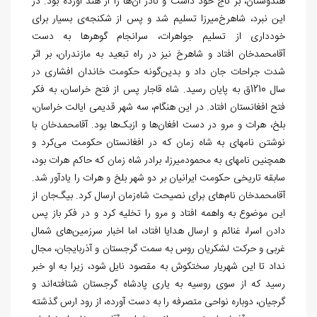
هندوستان، بر تاج خود داشت و نادر آن
ها را از هند آورده بود. در
این نبرد، شاهرخ‌‏میرزا تسلیم شد و پس از شکنجه
ی بسیار برای
خودداری از تسلیم جواهرات، سرانجام گوهرها به دست
آقامحمدخان افتاد و شاهرخ نیز در راه تبعید به مازندران، بر اثر
شدت جراحات جان داد و بدین‏‌گونه حکومت خاندان افشاری در
سال 1210ق به پایان رسید. شاه قاجار پس از فتح خراسان، به فکر
فتح افغانستان افتاد. در این هنگام، سه شهر قدیمی ایالت خراسان،
بلخ، هرات و مرو در دست افغان‏‌ها و ازبک‌‏ها بود. آقامحمدخان با
نوشتن نامه‏ای به شاه زمان که در افغانستان حکومت می
کرد و
همچنین نامه‏ای به محمودمیرزا، برادر شاه زمان که حاکم هرات بود،
سابقه تاریخی حکومت ایرانیان بر دو شهر بلخ و هرات را یادآور شد.
آقامحمدخان نام‌ه‏ای برای نصیحت شاه‏‌زمان ارسال کرد. بیگ‏‌جان از
این موضوع به واهمه افتاد و مرو را تخلیه کرد و در فکر باز پس
دادن اسرا، غنائم و ارسال هدایا افتاد، اما اخبار سرزمین‏‌های شمال
غربی و حرکت لشکریان روس به سمت گرجستان و آذربایجان، مجال
نداد تا این شهریار سخت‏کوش به مقصود نایل شود، زیرا به او خبر
رسید که از سوی روسیه به یاری پادشاه گرجستان شتافته‌‏اند و
گرجیان، دوباره نواحی متصرفه را به دست آورده، از رود ارس گذشته