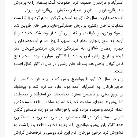
استرآباد و مازندران ضمیمه کرد. حکومت مُلک بسطام را به برادرش
جعفرقلی‏‌خان و سمنان را به برادر دیگرش علی‌قلی‏‌خان سپرد.
آقامحمدخان در سال 1196ق، به تسخیر گیلان اقدام کرد و با شکست
هدایت‏‌الله
خان رشتی، برادرش جعفرقلی‏‌خان، راهی فتح قزوین شد
و مولا وردی‏‌خان ذوالقدر را که والی آن دیار بود، شکست داد و از
آن
جا به فتح زنجان اقدام کرد. سپهر، تاریخ اقدام آقامحمدخان را
چهارم رمضان 1195ق، به سرکردگی برادرش مرتضی‌‏قلی‏‌خان ذکر
کرده و تاریخ پایان این رخداد را 1197ق عنوان نموده است. فتح
کامل گیلان و قتل هدایت‏‌الله خان رشتی در سال 1201ق اتفاق افتاده
است.
وی در سال 1197ق، با ووانویچ روس که با چند فروند کشتی از
حاجی‏‌طرخان به استرآباد آمده بود، وارد مذاکره شد و پیشنهاد
ووانویچ مبنی بر تأسیس عمارت تجارتخانه در استرآباد را پذیرفت،
اما روس ها به‌‏جای ساخت تجارتخانه، به ساختن قلعه مستحکمی
اقدام کردند و هجده عراده توپ با قورخانه در دوازده فرسخی گرگان
کنونی مستقر کردند. آقامحمدخان نیز طی تدبیری، با دستگیری
همه کارگزاران روس، ووانویچ را ملزم به تخریب قلعه و بازگشت به
کشورش کرد. برخی مورخان، نام این فرد روسی را کَرَفس‏خان گزارش