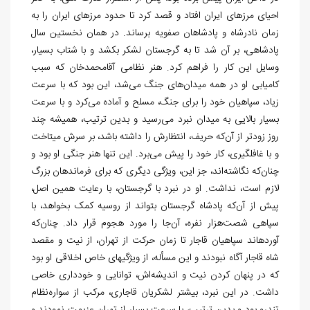
احیای مرزهای ایران افتاد و قصد کرد تا حدود مرزهای ایران را به
زمان نادرشاه و پادشاهان صفویه برساند. در همان نخستین سال
پادشاهی، بر آن شد تا به گرجستان لشکر بکشد و با شتاب بسیار،
وسایل این کار را فراهم کرد. هنر نظامی آقامحمدخان که سبب
کامیابی او در همه میدان
های جنگ می‌‏شد، این بود که با سرعت
زیاد، سپاهیان خود را برای جنگ، مسلح و آماده می
کرد و با سرعت
بسیار بالایی به میدان نبرد می‏‌رسید و بدین ترتیب، همیشه چند
روز زودتر از آن
که حریف، انتظارش را داشته باشد، بر سرش می‏تاخت
و با غافلگیری، کار خود را پیش می‌‏برد. این تنها هنر جنگی او بود و
چنان
که نگاشته‌‏اند، جز این، ویژگی دیگری که برای فرماندهان بزرگ
لازم است، نداشت. او در نبرد با گرجستان، با رعایت همین اصل،
پیش از آن
که پادشاه گرجستان بتواند از روسیه کمک بخواهد، با
سپاهی شصت‏‌هزار نفره، آن
جا را مورد هجوم قرار داد. چنان
که
آورده‏اند سپاهیان قاجار تا زمان حرکت از تهران، از نیت و مقصد
شاه قاجار آگاه نبودند و این مسأله، از ویژگی‏های خاص اخلاقی او بود
که در پنهان کردن نیت و اندیشه‌‏اش، توانایی و خودداری خاصی
داشت. در این نبرد، بیشتر لشکریان قاجاری، مرکب از سواره‌‏نظام