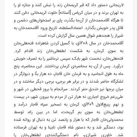
لاریجانی دستور داد که قبر کریم‏خان زند را نبش کنند و جنازه او را
به تهران برند و در میان کریاس [آستانه] خلوت کریم‏خانی دفن کنند
تا هرگاه آقامحمدخان از آن
جا بگذرد، پای بر استخوان‏‌های دشمن و
قاتل پدر خویش بگذارد. اعتمادالسلطنه، تاریخ ورود آقامحمدخان به
شیراز را هجدهم شوال همین سال گزارش کرده است.
آقامحمدخان در سال 1208ق، با گسیل کردن شاهزاده فتحعلی‏‌خان
به سوی کرمان، به شکست لطفعلی‏‌خان زند اقدام کرد.
فتحعلی‏‌خان، نخست شهر بابک، سپس نرماشیر را به تصرف خویش
درآورد. پس از آن، به محاصره
ی کرمان پرداختند. این محاصره، پنج
ماه به طول انجامید و به فرمان خان قاجار، ده هزار بنّا و دیوارگر در
لشکرگاه حاضر شدند و در برابر هر برجی، برجی دیگر ساختند و در
میان برج‏ها نیز خندق حفر کردند. سرانجام با بروز قحطی در شهر و
علی‌‏رغم خروج اجباری نه هزار تن از مردم به بیرون شهر، در بیست
و نهم ربیع‌‏الاول 1209ق، کرمان به تسخیر سپاه قاجار درآمد و
لطفعلی‏‌خان به سوی بم گریخت، اما در بین راه، توسط
محمدولی‏‌خان قاجار که با هزار و پانصد تن به دنبال او روانه شده
بود، دستگیر شد و به دستور شاه قاجار، نابینا و به تهران فرستاده
شد. خاوری شیرازی، نام دستگیرکننده
ی لطفعلی‏‌خان را