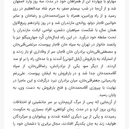
مهارلو با چهارده تن از همراهان خود در مدت سه روز وارد اصفهان
شد و از آن
جا در شب بیستم صفر، به حرم شاه عبدالعظیم در ری
رسید و از راه ورامین، همراه با میرزامحمدخان و رضاخان و سایر
خوانین قاجار دولو، روانه
ی مازندران شد و در روز پانزدهم ربیع‏‌الاول
همان سال، با شکست سپاهیان دشمن، نواحی ایالت مازندران را
تحت سلطه خود درآورد. در این راه، ابدال‏‌خان کُرد جهان‏‌بیگلو نیز با
پانصد خانوار در تهران به سپاه خان قاجار پیوست، مرتضی‌‏قلی‏‌خان
و مصطفی‏‌قلی‏‌خان، برادران خان قاجار، سر از وفاداری او باز زدند و
از استرآباد به بارفروش (بابل کنونی) آمدند و با عده‌‏ای راه را بر او سد
کردند. از دیگر سو، یکی از برادرانش، رضاقلی
خان، از سپاه
آقامحمدخان جدا شد و در بارفروش به ایشان پیوست. علی
رغم
پادرمیانی جعفرقلی‏‌خان، میان برادران نبرد درگرفت و این ماجرا در
نهایت با پیروزی آقامحمدخان و فتح بارفروش به دست وی، به
پایان رسید.
از آن
جایی که پس از مرگ کریم‏‌خان، بر سر جانشینی او اختلافات
زیادی بروز کرد و در مدت زمان کوتاهی، افراد بسیاری به حکومت
رسیدند و یکی از پی دیگری کشته شدند و پیشوایان و سرکردگان
طوایف زند به جان یکدیگر افتادند، مجال برابری با دشمنان خود را