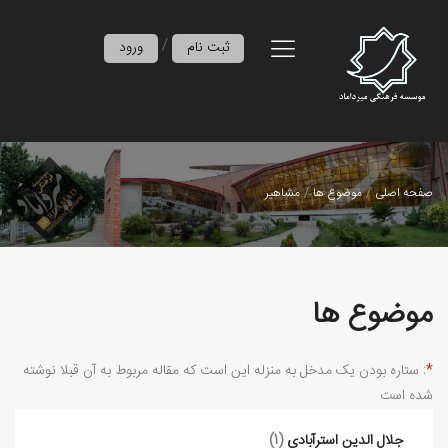
/
ثبت نام
ورود
صفحه اصلی
موضوع ها
مشاهیر
موضوع ها
*
: ستاره بودن ﯾﮏ ﻣﺪﺧﻞ ﺑﻪ ﻣﻨﺰﻟﻪ اﯾﻦ اﺳﺖ ﮐﻪ ﻣﻘﺎﻟﻪ ﻣﺮﺑﻮط ﺑﻪ آن ﻗﺒﻼ ﻧﻮﺷﺘﻪ
ﺷﺪه اﺳت
جلال الدین استرآبادی
(1)