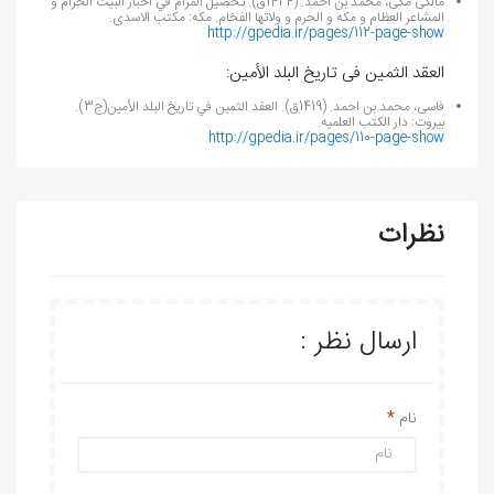
مالکی مکی، محمد بن احمد. (1424ق). تحصيل المرام في أخبار البيت الحرام و
المشاعر العظام و مکه و الحرم و ولاتها الفخام. مکه: مکتب الاسدی.
http://gpedia.ir/pages/112-page-show
العقد الثمین فی تاریخ البلد الأمین:
فاسی، محمد بن احمد. (1419ق). العقد الثمین في تاریخ البلد الأمین(ج3).
بیروت: دار الکتب العلمیه.
http://gpedia.ir/pages/110-page-show
نظرات
ارسال نظر :
نام