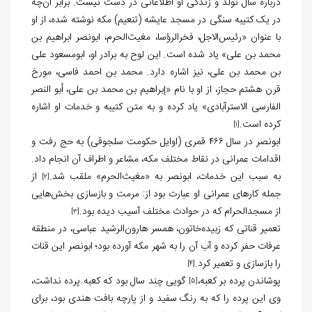
درباره سال تولد و زندگی او اطلاعاتی در دست نیست. برابر آن‌چه
در یک کتیبه سنگی در مسجد عایشه (تنعیم) مکه نوشته شده، از او
با عنوان «رئیس‌الاجل، فخرالرؤسا، مغیث‌الحرم، ابونصر ابراهیم بن
محمد بن علی» یاد شده است. این لوح به برادر او، ابومسعود علی
بن محمد بن علی، نیز اشاره دارد. محمد بن احمد فاسی، مورخ
قرن هشتم حجاز، از او با نام «إبراهیم بن محمد بن علی، أبو النصر
الفارسی الاسترآبادی» یاد کرده و به متن کتیبه و خدمات او اشاره
کرده است.
[1]
ابونصر در سال ۴۶۶ قمری (اوایل حکومت سلجوقی) به حج رفت و
اقدامات عمرانی در نقاط مختلف مکه، مشاعر و اطراف آن انجام داد.
به سبب این خدمات، ابونصر به «مغیث‌الحرم» ملقب شد.
از
[2]
جمله کارهای عمرانی او عبارت بود از: مرمت و بازسازی بخش‌هایی
از مسجدالحرام که در حوادث مختلف آسیب دیده بود.
[3]
تعمیر قناتی که زبیده‌خاتون، همسر هارون‌الرشید عباسی، در منطقه
عرفات حفر کرده و آب آن را به شهر مکه آورده بود؛ ابونصر این قنات
را بازسازی و تعمیر کرد.
[4]
پوشاندن پرده‏ بر کعبه،
گویی چند سال بود که کعبه پرده نداشت،
[5]
وی این پرده را که به رنگ سفید و از پارچه بافت هندی بود، برای