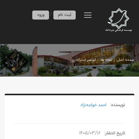
/
ثبت نام
ورود
صفحه اصلی
مقاله ها
ابونصر استرآبادی
نویسنده:
احمد خواجه‌نژاد
تاریخ انتشار:
1405/03/16