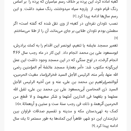
کعبه آماده کرد، این پرده بر خلاف رسم عباسیان که پرده را بر اساس
رنگ قیام خود، از پارچه سیاه می‏دوختند، رنگ سفید داشت. و این
رسم سال‌ها ادامه پیدا کرد.
[6]
نصب ناودان نقره‌اى در كعبه؛ از وى نقل شده که گفته ‏است؛ اگر
مطمئن بودم ناودان طلايى بر جاى مى‌ماند، آن را از طلا مى‌ساختم.
[7]
تعمير مسجد عایشه یا تنعيم، ابونصر اين اقدام را به كمك برادرش،
ابومسعود على بن محمد انجام داد. این کار در ماه رجب سال 466
انجام گرفت، در لوح سنگی که در این مسجد وجود داشت این عمل
این‌گونه مکتوب شد: «أمر بعمارة مسجد عائشة أم المؤمنين رضى
اللّه عنها، بأمر منه، الرئيس الأجل السيد فخرالرؤساء مغيث الحرمين،
أبوالنصرإبراهيم بن محمد بن على، عنه و عن أخيه الرئيس الأجل
السيد ذى المحاسن أبى‌مسعود على بن محمد بن على، تقبل اللّه
عملهما و بلغهما فى الدارين أملهما و شكر سعيهما، و لا قطع من
الحرمين أثرهما، و ذلك فى رجب سنة ست و ستين و أربعمائة.»
[8]
کمک به تهى‌دستان مكه و مدينه و تقسیم صدقات فراوان بین
نیازمندان این دو شهر، ظاهراً اين كمك‌ها به طور مستمر تا يك سال
ادامه پیدا کرد.
[9]