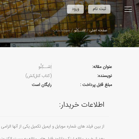
/
ثبت نام
ورود
صفحه اصلی
اِشــکِنُو
صورتحساب
عنوان مقاله:
اِشــکِنُو
نویسنده:
(کتاب کتل‌کش)
مبلغ قابل پرداخت :
رایگان است
اطلاعات خریدار:
از بین فیلد های شماره موبایل و ایمیل تکمیل یکی از آنها الزامی